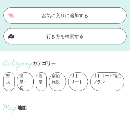
お気に入りに追加する
行き方を検索する
カテゴリー
県
温
温
宿泊
リト
リトリート宿泊
央
泉・
泉
施設
リート
プラン
宿
地図