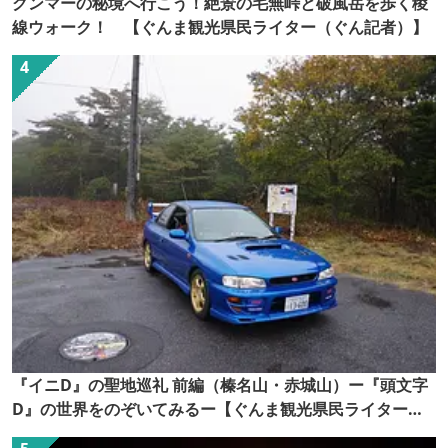
グンマーの秘境へ行こう！絶景の毛無峠と破風岳を歩く稜
線ウォーク！ 【ぐんま観光県民ライター（ぐん記者）】
『イニD』の聖地巡礼 前編（榛名山・赤城山）ー『頭文字
D』の世界をのぞいてみるー【ぐんま観光県民ライター
（ぐん記者）】