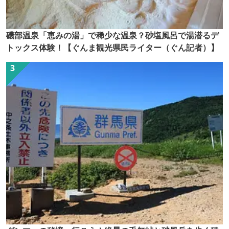
磯部温泉「恵みの湯」で稀少な温泉？砂塩風呂で湯潜るデ
トックス体験！【ぐんま観光県民ライター（ぐん記者）】