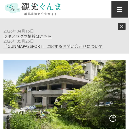
トップ
›
スポット
›
福一
2026年04月15日
ツキノワグマ情報はこちら
2026年05月26日
福一
「GUNMAPASSPORT」に関するお問い合わせについて