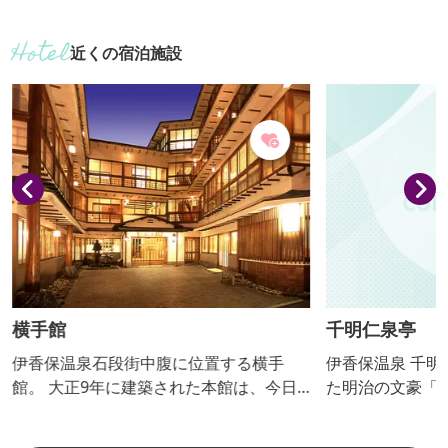
ださい。 【おっきりこみ提供期間：通
年】
近くの宿泊施設
横手館
千明仁泉亭
伊香保温泉石段街中腹に位置する横手
伊香保温泉 千
館。 大正9年に建築された本館は、今日
た明治の文豪「
ではめずらしい総桧造りの4階建ての建物
贔屓にした旅館
です。宿泊の方は貸切家族風呂を無料で
『不如帰』の冒