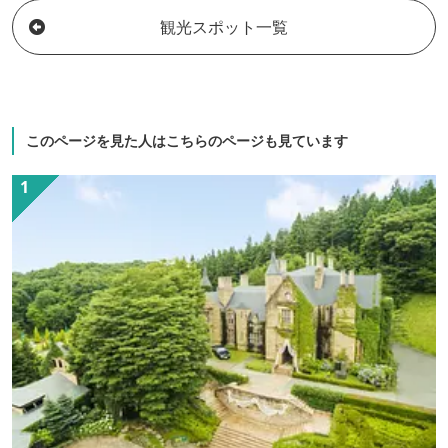
ご利用いただけます。
わりなく湧き出
観光スポット一覧
湯」と、 果て
州連山や谷川岳
伝統を守る心は
期一会の気持ち
す。
このページを見た人はこちらのページも見ています