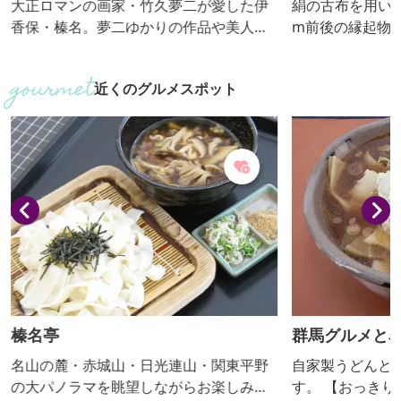
大正ロマンの画家・竹久夢二が愛した伊
絹の古布を用いて
香保・榛名。夢二ゆかりの作品や美人
m前後の縁起物1
画、商業デザインなど多彩な作品を展示
なつるし飾りが
しています。
店。リサイクル
近くのグルメスポット
ども販売してい
榛名亭
群馬グルメと
名山の麓・赤城山・日光連山・関東平野
自家製うどんと
の大パノラマを眺望しながらお楽しみく
す。 【おっ