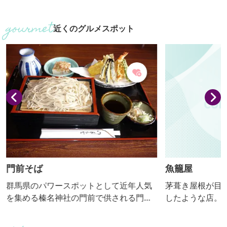
間：10月～４月】
あり、見晴らしも
月から６月にか
近くのグルメスポット
カゲツツジ、ヤ
ン、トウゴクミツバツツ
になります。
門前そば
魚籠屋
群馬県のパワースポットとして近年人気
茅葺き屋根が目
を集める榛名神社の門前で供される門前
したような店。 【おっきりこみ提供期
そば。江戸時代から宿坊のもてなし料理
間：10月～４月
の一つとしてそばを振舞っていたことか