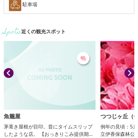
駐車場
近くの観光スポット
魚籠屋
つつじヶ丘（
茅葺き屋根が目印。昔にタイムスリップ
例年の見頃：5月
したような店。 【おっきりこみ提供期
立伊香保森林公