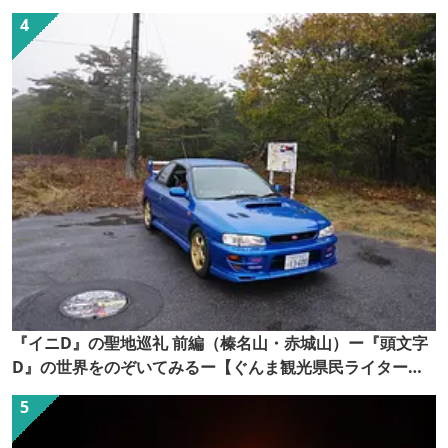
『イニD』の聖地巡礼 前編（榛名山・赤城山）ー『頭文字
D』の世界をのぞいてみるー【ぐんま観光県民ライター
（ぐん記者）】