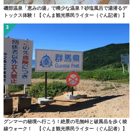
磯部温泉「恵みの湯」で稀少な温泉？砂塩風呂で湯潜るデ
トックス体験！【ぐんま観光県民ライター（ぐん記者）】
グンマーの秘境へ行こう！絶景の毛無峠と破風岳を歩く稜
線ウォーク！ 【ぐんま観光県民ライター（ぐん記者）】