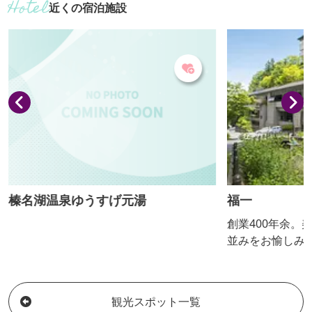
近くの宿泊施設
ら、名物そばとして復活されました。地
元榛名山麓の契約農家で代々受け継がれ
てきた「きみそば」という希少な榛名在
来品種を用い、榛名山の湧き水で仕上げ
た手打ちそばです。コシが強くて、味も
香りも格別の逸品そばを味わいたい。
榛名湖温泉ゆうすげ元湯
福一
創業400年余。
並みをお愉しみ
らでは。石段街
銀の湯」二湯を
湯宿。 趣向の
観光スポット一覧
らではのこだわ