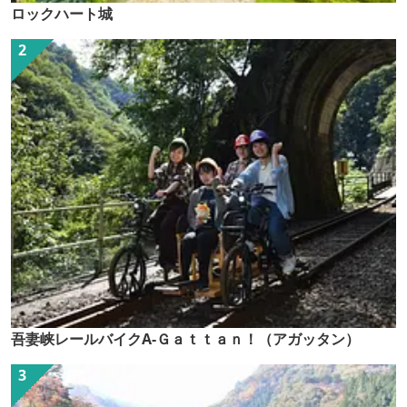
ロックハート城
吾妻峡レールバイクA-Ｇａｔｔａｎ！（アガッタン）