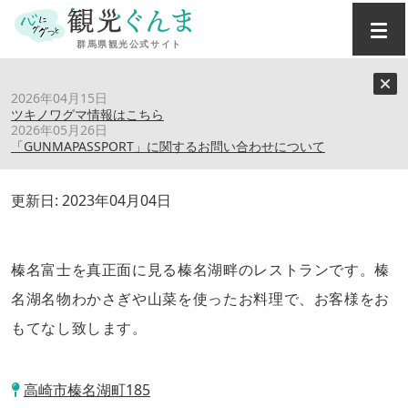
トップ
›
スポット
›
レストランふじや
2026年04月15日
ツキノワグマ情報はこちら
2026年05月26日
レストランふじや
「GUNMAPASSPORT」に関するお問い合わせについて
更新日:
2023年04月04日
榛名富士を真正面に見る榛名湖畔のレストランです。榛
名湖名物わかさぎや山菜を使ったお料理で、お客様をお
もてなし致します。
高崎市榛名湖町185