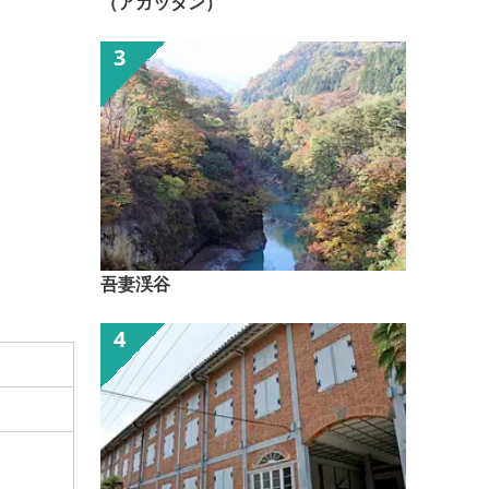
（アガッタン）
吾妻渓谷