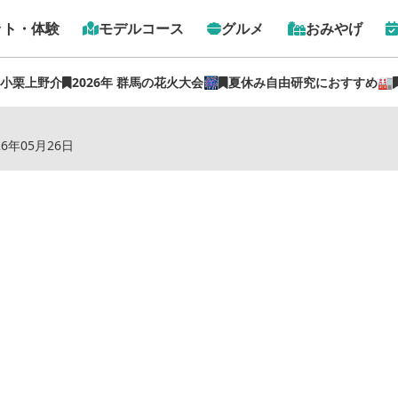
ット・体験
モデルコース
グルメ
おみやげ
 小栗上野介
2026年 群馬の花火大会🎆
夏休み自由研究におすすめ🏭
トップ
›
スポット
›
ビジネスホテルたきざわ
26年05月26日