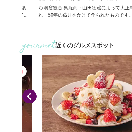
外にあ
◇洞窟観音 呉服商・山田徳蔵によって大正8年着工
育てた
れ、50年の歳月をかけて作られたものです。洞窟内
や多種
坑道は、長さ400mをこえ、幾多の巨石銘石を配し
をお楽
洞窟内の大小空間は、彼岸の楽土をイメージし、深
花駒・
幽谷を写し、大瀑布、渓流になぞらえ、それぞれを
藤錦・
景に石彫の名工、楽山が生涯かけて彫刻した御影石
近くのグルメスポット
峰・七
観音像39体が他の石彫群と共に安置され神秘的な法
自慢の
の世界を繰りひろげています。