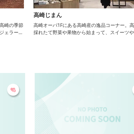
高崎じまん
節
高崎オーパ1Fにある高崎産の逸品コーナー。高崎産の
ト
採れたて野菜や果物から始まって、スイーツや加工品
季
などが盛りだくさん。美味しいものだけを厳選したラ
インナップで、高崎ブランドを盛り上げるためのコー
ナー。「高崎ブランド農産物を育てる会」による厳し
い基準をクリアし承認を受けた農業者が生産した良質
なもののみ。一度食べたらやめられなくなる高崎の美
味しいものが集められています。お土産探しに最適で
す。