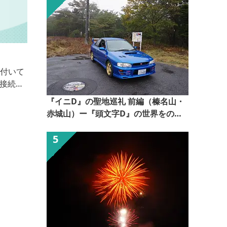
高崎ワシントンホテルプラザ
駅から徒歩3分！
『イニD』の聖地巡礼 前編（榛名山・
赤城山）ー『頭文字D』の世界をのぞ
いてみるー【ぐんま観光県民ライター
（ぐん記者）】