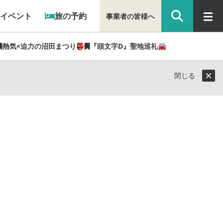
イベント
旅の予約
事業者の皆様へ
熱気×迫力の沼田まつり👺
『頭文字D』聖地巡礼🚘
閉じる