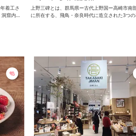
さ
上野三碑とは、群馬県ー古代上野国ー高崎市南部地域
の
に所在する、飛鳥・奈良時代に造立された3つの石碑
た
（山上碑、多胡碑、金井沢碑）の総称。 多胡碑記念
山
館 多胡碑に隣接する多胡碑記念館では、古代多胡郡
背
をしのばせる考古資料や、上野三碑のレプリカ（複製
の
品）、多胡碑の碑文の書風にかかわる中国の刻石の拓
悦
本などを展示しています。周囲は緑あふれる吉井いし
ぶみの里公園として人々の憩いの場にもなっていま
す。