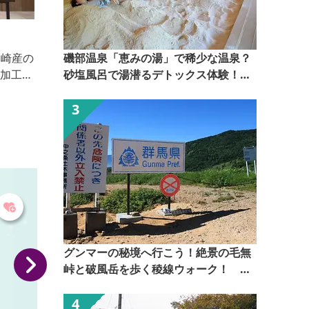
観音櫻（岡村合名会社）
昭和初期に創業。高崎市の著しい都市化により市内で
磯部温泉「恵みの湯」で稀少な温泉？
の製造が不可能になり、日本で標高最高位と云われる
こ
砂塩風呂で湯潜るデトックス体験！
長野県佐久穂町の黒澤酒造(株)と提携を行い、清洌な
【ぐんま観光県民ライター（ぐん記
八ヶ岳連峰の湧水と緑豊かな澄みきった大気で醸し出
者）】
したスッキリタイプの製品を伝統の技術で製産して高
崎本社へ輸送し、販売しております。 「観音櫻」は
高崎市の代表観光地「観音山公園」の桜のすばらしい
景観を表現した明るい雰囲気を醸し出します。
グンマーの秘境へ行こう！絶景の毛無
峠と破風岳を歩く稜線ウォーク！
【ぐんま観光県民ライター（ぐん記
者）】