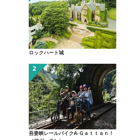
ロックハート城
吾妻峡レールバイクA-Ｇａｔｔａｎ！