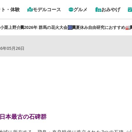
ット・体験
モデルコース
グルメ
おみやげ
 小栗上野介
2026年 群馬の花火大会🎆
夏休み自由研究におすすめ🏭
トップ
›
スポット
›
上野三碑・多胡碑記念館
26年05月26日
す日本最古の石碑群