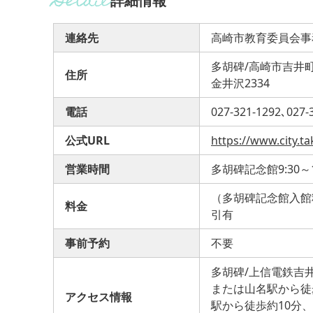
詳細情報
連絡先
高崎市教育委員会事
多胡碑/高崎市吉井町
住所
金井沢2334
電話
027-321-1292､027-
公式URL
https://www.city.t
営業時間
多胡碑記念館9:30～1
（多胡碑記念館入館
料金
引有
事前予約
不要
多胡碑/上信電鉄吉
または山名駅から徒
アクセス情報
駅から徒歩約10分、