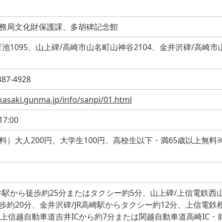
務局文化財保護課、多胡碑記念館
池1095、山上碑/高崎市山名町山神谷2104、金井沢碑/高崎市
387-4928
akasaki.gunma.jp/info/sanpi/01.html
7:00
料）大人200円、大学生100円、高校生以下・満65歳以上無料
井駅から徒歩約25分またはタクシー約5分、山上碑/上信電鉄西
歩約20分、金井沢碑/JR高崎駅からタクシー約12分、上信電鉄
上信越自動車道吉井ICから約7分または関越自動車道高崎IC・前