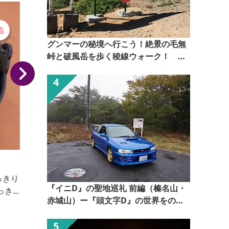
グンマーの秘境へ行こう！絶景の毛無
峠と破風岳を歩く稜線ウォーク！
【ぐんま観光県民ライター（ぐん記
者）】
そば処 大村
三角の屋根とどっしりとした店構えが目印。店内には
『イニD』の聖地巡礼 前編（榛名山・
掘りごたつもあり、カレーうどんセットなどが人気で
赤城山）ー『頭文字D』の世界をのぞ
す。 【おっきりこみ提供期間：10月～３月】
いてみるー【ぐんま観光県民ライター
（ぐん記者）】