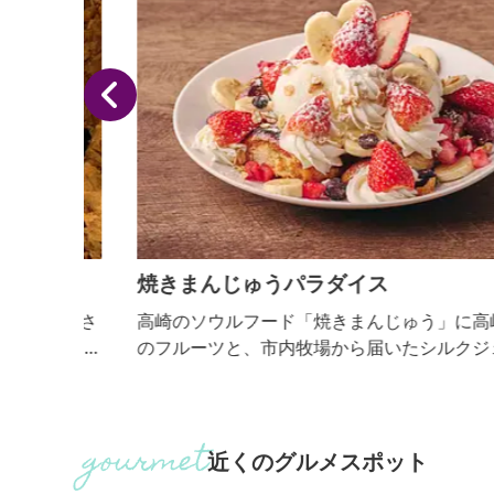
焼きまんじゅうパラダイス
着工さ
高崎のソウルフード「焼きまんじゅう」に高崎の季
窟内の
のフルーツと、市内牧場から届いたシルクジェラー
配した
をトッピングしたスイーツ。 ※高崎産のフルーツは
、深山
節によって異なります。
れを背
影石の
近くのグルメスポット
な法悦