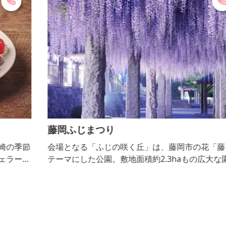
藤岡ふじまつり
節
会場となる「ふじの咲く丘」は、藤岡市の花「藤」を
ト
テーマにした公園。敷地面積約2.3haもの広大な園内
季
に、形や色の異なる45種類の藤が咲き誇ります。中で
も、全長約350ｍにも及ぶ巨大な藤棚は必見です。ま
るでシャンデリアさながらの、壮麗な姿を観賞できま
す。幻想的な光景が浮かび上がる、日没後のライト
アップも必見です。