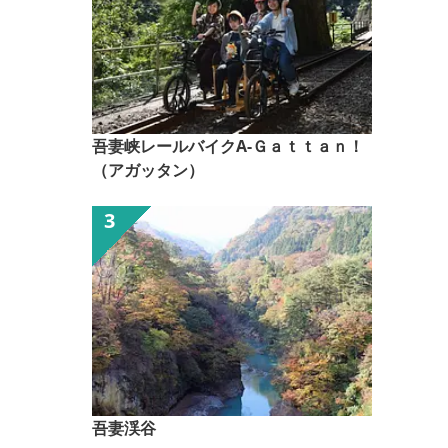
吾妻峡レールバイクA-Ｇａｔｔａｎ！
（アガッタン）
吾妻渓谷