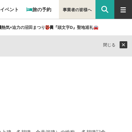
イベント
旅の予約
事業者の皆様へ
熱気×迫力の沼田まつり👺
『頭文字D』聖地巡礼🚘
閉じる