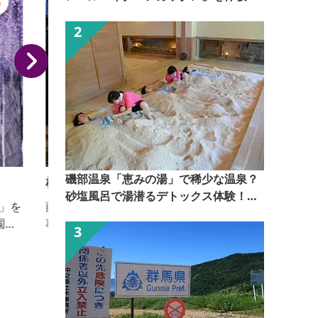
磯部温泉「恵みの湯」で稀少な温泉？
桜のライトアップ（ふじの咲く丘）
砂塩風呂で湯潜るデトックス体験！
藤の花の名所でもある『ふじの咲く丘』では、桜も見
【ぐんま観光県民ライター（ぐん記
事な花を咲かせます。3月下旬～4月上旬まで日没から
者）】
夜8時まではライトアップも行われ、満開の夜桜を楽
しめます。