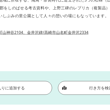
地域に所在する、飛鳥・奈良時代に造立された3つの石碑（山
胡郡をしのばせる考古資料や、上野三碑のレプリカ（複製品
いしぶみの里公園として人々の憩いの場にもなっています。
町山神谷2104、金井沢碑/高崎市山名町金井沢2334
入りに追加する
行き方を検