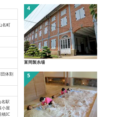
山名町
富岡製糸場
※団体割
山名駅
根小屋
橋IC