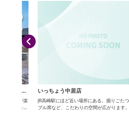
らら
いっちょう中居店
どが楽
JR高崎駅にほど近い場所にある。掘りごたつ席やテ
産を選
ブル席など、こだわりの空間が広がります。 【おっ
びでき
きりこみ提供期間：通年】
ていま