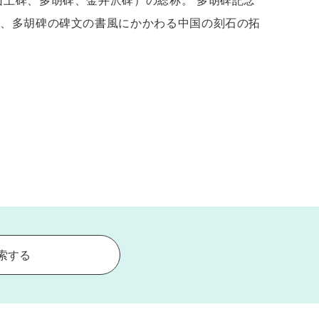
上碑、多胡碑、金井沢碑）の総称。 多胡碑記念
）、多胡碑の碑文の書風にかかわる中国の刻石の拓
索する