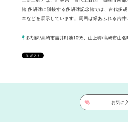
上野三碑とは、群馬県ー古代上野国ー高崎市南部
館 多胡碑に隣接する多胡碑記念館では、古代多
本などを展示しています。周囲は緑あふれる吉井
多胡碑/高崎市吉井町池1095、山上碑/高崎市山名
お気に