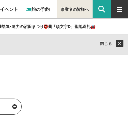
イベント
旅の予約
事業者の皆様へ
熱気×迫力の沼田まつり👺
『頭文字D』聖地巡礼🚘
閉じる