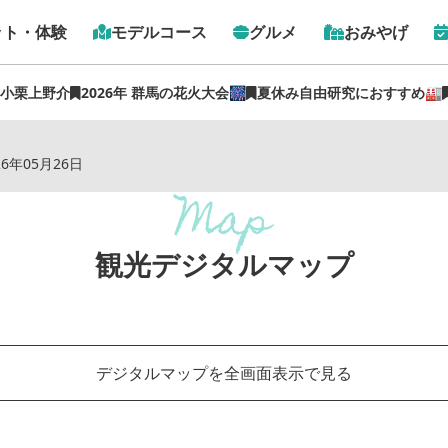
ット・体験
モデルコース
グルメ
おみやげ
 小栗上野介
2026年 群馬の花火大会🎆
夏休み自由研究におすすめ🏭
トップ
›
観光デジタルマップ
26年05月26日
観光デジタルマップ
デジタルマップを全画面表示で見る