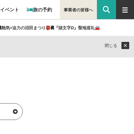
イベント
旅の予約
事業者の皆様へ
熱気×迫力の沼田まつり👺
『頭文字D』聖地巡礼🚘
閉じる