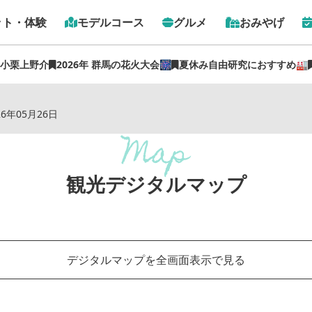
ット・体験
モデルコース
グルメ
おみやげ
 小栗上野介
2026年 群馬の花火大会🎆
夏休み自由研究におすすめ🏭
トップ
›
観光デジタルマップ
26年05月26日
観光デジタルマップ
デジタルマップを全画面表示で見る