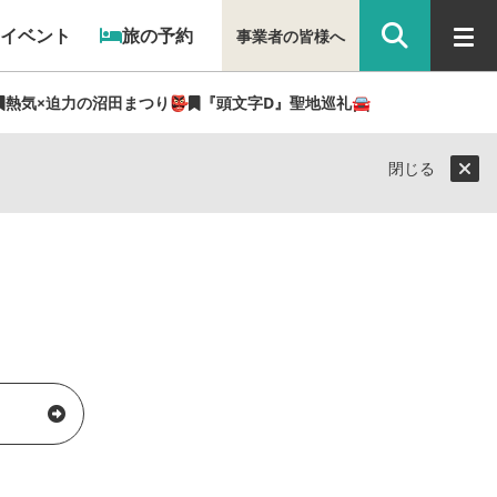
イベント
旅の予約
事業者の皆様へ
熱気×迫力の沼田まつり👺
『頭文字D』聖地巡礼🚘
閉じる