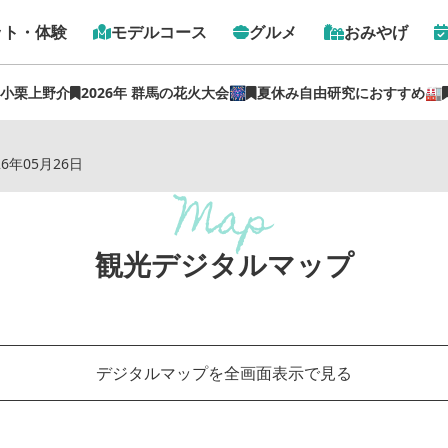
ット・体験
モデルコース
グルメ
おみやげ
 小栗上野介
2026年 群馬の花火大会🎆
夏休み自由研究におすすめ🏭
トップ
›
観光デジタルマップ
26年05月26日
観光デジタルマップ
デジタルマップを全画面表示で見る