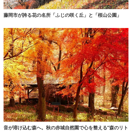
藤岡市が誇る花の名所「ふじの咲く丘」と「桜山公園」
音が溶け込む森へ。秋の赤城自然園で心を整える“森のリト