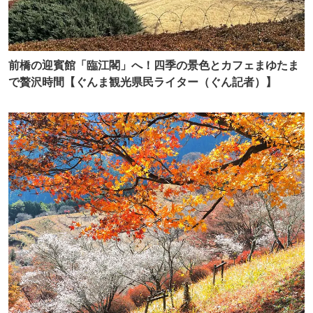
前橋の迎賓館「臨江閣」へ！四季の景色とカフェまゆたま
で贅沢時間【ぐんま観光県民ライター（ぐん記者）】