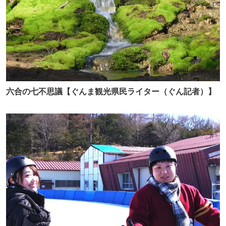
六合の七不思議【ぐんま観光県民ライター（ぐん記者）】