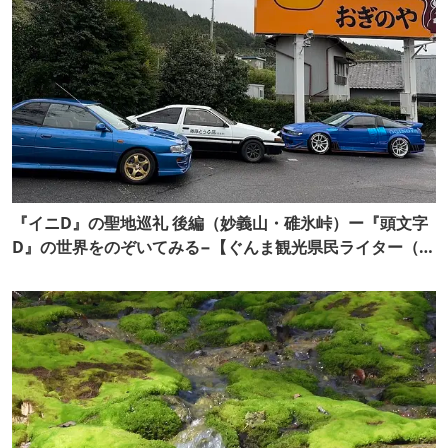
『イニD』の聖地巡礼 後編（妙義山・碓氷峠）ー『頭文字
D』の世界をのぞいてみる−【ぐんま観光県民ライター（ぐ
ん記者）】