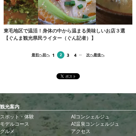
東毛地区で温活！身体の中から温まる美味しいお店３選
【ぐんま観光県民ライター（ぐん記者）】
...
1
3
4
最初へ
前へ
2
次へ
最後へ
観光案内
スポット・体験
AIコンシェルジュ
モデルコース
AI温泉コンシェルジュ
グルメ
アクセス