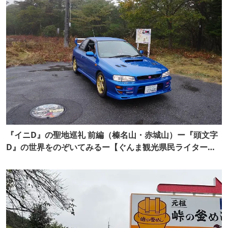
『イニD』の聖地巡礼 前編（榛名山・赤城山）ー『頭文字
D』の世界をのぞいてみるー【ぐんま観光県民ライター
（ぐん記者）】