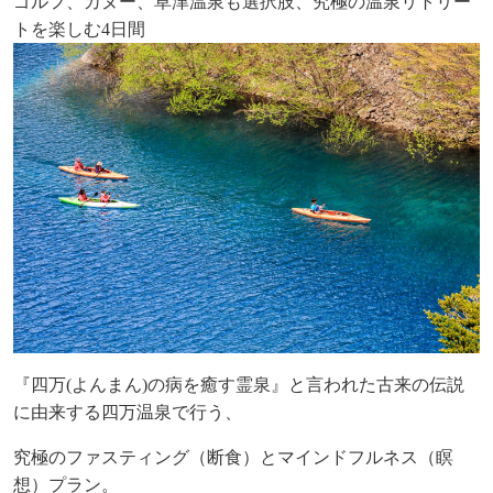
ゴルフ、カヌー、草津温泉も選択肢、究極の温泉リトリー
トを楽しむ
4
日間
『四万
(
よんまん
)
の病を癒す霊泉』と言われた古来の伝説
に由来する四万温泉で行う、
究極のファスティング（断食）とマインドフルネス（瞑
想）プラン。