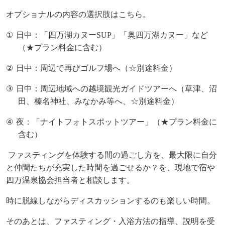
オプショナルの内容の選択肢はこちら。
①
日中：「四万湖カヌー
SUP
」「奥四万湖カヌー」など
（★プラン料金に含む）
②
日中：周辺で再びゴルフ場へ（☆別途料金）
③
日中：周辺地域への越境観光ガイドツアーへ（草津、沼
田、榛名神社、みなかみ等へ、☆別途料金）
④
夜：「ナイトフォトスポットツアー」（★プラン料金に
含む）
ファスティングを体験する間の過ごし方を、最大限に自分
と仲間たちが充実した時間を過ごせるか？を、現地で宿や
四万温泉協会担当者と相談します。
時に脱線しながらディスカッションするのも楽しい時間。
そのあとは、ファスティング・入浴方法の指導、説明を受