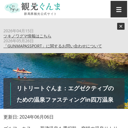
トップ
›
特集記事
›
2026年04月15日
リトリートぐんま：エグゼクティブのための温泉ファスティ
ツキノワグマ情報はこちら
ングin四万温泉
2026年05月26日
「GUNMAPASSPORT」に関するお問い合わせについて
リトリートぐんま：エグゼクティブの
ための温泉ファスティングin四万温泉
更新日: 2024年06月06日