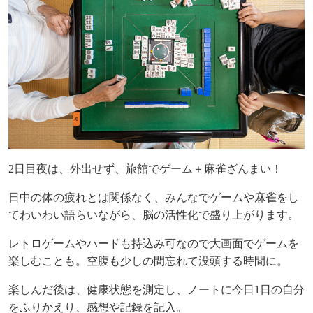
2
日目夜は、外出せず、旅館でゲーム＋麻雀ざんまい！
日中の体の疲れとは関係なく、みんなでゲームや麻雀をし
てわいわい語らいながら、脳の活性化で盛り上がります。
レトロゲームやハードも持込み可なので大画面でゲームを
楽しむことも。空腹も少しの間忘れて没頭する時間に。
楽しんだ後は、健康状態を測定し、ノートに今日
1
日の自分
をふりかえり、感想や記録を記入。