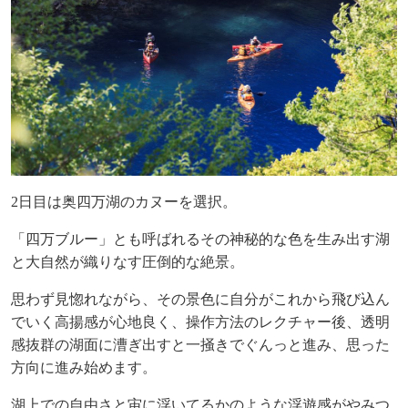
2
日目は奥四万湖のカヌーを選択。
「四万ブルー」とも呼ばれるその神秘的な色を生み出す湖
と大自然が織りなす圧倒的な絶景。
思わず見惚れながら、その景色に自分がこれから飛び込ん
でいく高揚感が心地良く、
操作方法のレクチャー後、透明
感抜群の湖面に漕ぎ出すと一掻きでぐんっと進み、思った
方向に進み始めます。
湖上での自由さと宙に浮いてるかのような浮遊感がやみつ