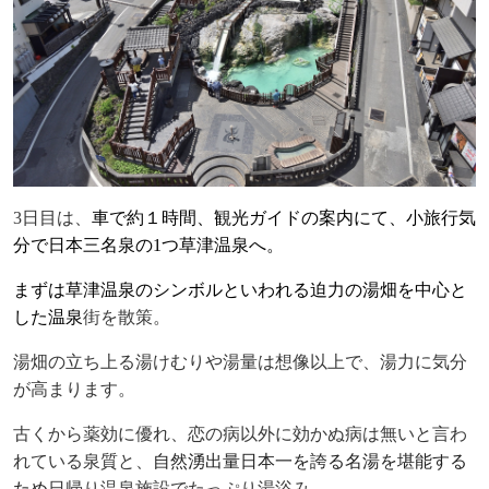
3
日目は、
車で約１時間、観光ガイドの案内にて、小旅行気
分で日本三名泉の
1
つ草津温泉へ。
まずは草津温泉のシンボルといわれる迫力の湯畑を中心と
した温泉
街を散策。
湯畑の立ち上る湯けむりや湯量は想像以上で、湯力に気分
が高まります。
古くから薬効に優れ、恋の病以外に効かぬ病は無いと言わ
れている泉質と、
自然湧出量日本一を誇る名湯を堪能する
ため
日帰り温泉施設でたっぷり湯浴み。