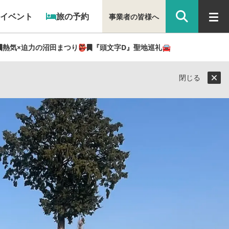
イベント
旅の予約
事業者の皆様へ
熱気×迫力の沼田まつり👺
『頭文字D』聖地巡礼🚘
観光県民ライター（ぐん記者）】
閉じる