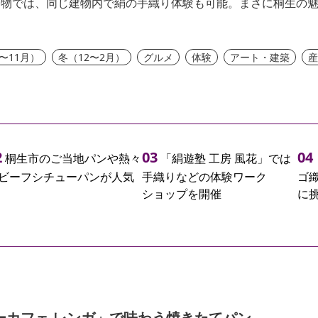
建物では、同じ建物内で絹の手織り体験も可能。まさに桐生の
〜11月）
冬（12〜2月）
グルメ
体験
アート・建築
桐生市のご当地パンや熱々
「絹遊塾 工房 風花」では
ビーフシチューパンが人気
手織りなどの体験ワーク
ゴ
ショップを開催
に
ーカフェ レンガ」で味わう焼きたてパン