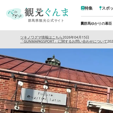
特集
スポ
群馬ゆかりの幕臣
トップ
›
特集記事
›
桐生市ののこぎ
ツキノワグマ情報はこちら
2026年04月15日
「GUNMAPASSPORT」に関するお問い合わせについて
20