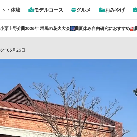
ット・体験
モデルコース
グルメ
おみやげ
 小栗上野介
2026年 群馬の花火大会🎆
夏休み自由研究におすすめ🏭
り屋根の建物で美味しいパンを食べて絹の手織り体験【ぐんま
26年05月26日