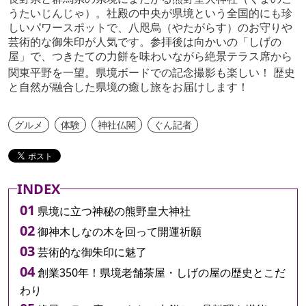
うたいじんじゃ）。社殿の中央が県境という全国的にも珍
しいパワースポットで、八咫烏（やたがらす）のお守りや
芸術的な御朱印が人気です。参拝後は向かいの「しげの
屋」で、つきたての力餅を味わいながら絶景テラス席から
関東平野を一望。県境ボードでの記念撮影も楽しい！
歴史
と自然が融合した県境の癒し旅をお届けします！
グルメ
体験
神社仏閣
ぐん記者
INDEX
県境に立つ神秘の熊野皇大神社
御神木しなの木を回って開運祈願
芸術的な御朱印に魅了
創業350年！県境老舗茶屋・しげの屋の歴史とこだ
わり