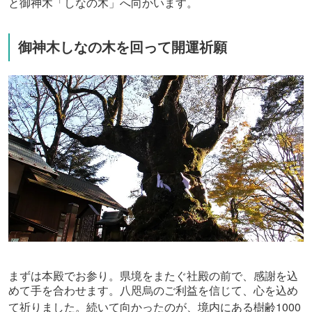
と御神木「しなの木」へ向かいます。
御神木しなの木を回って開運祈願
まずは本殿でお参り。県境をまたぐ社殿の前で、感謝を込
めて手を合わせます。八咫烏のご利益を信じて、心を込め
1000
て祈りました。続いて向かったのが、境内にある樹齢