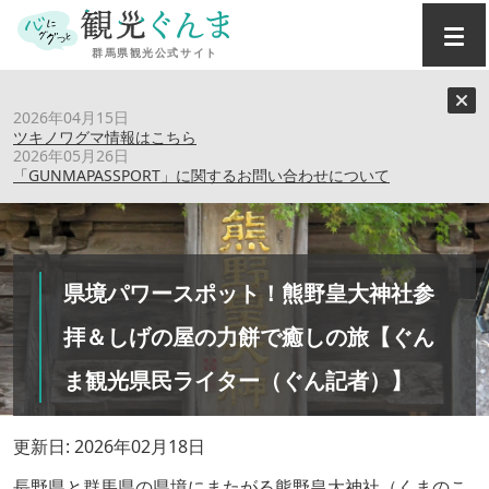
トップ
›
特集記事
›
2026年04月15日
県境パワースポット！熊野皇大神社参拝＆しげの屋の力餅で
ツキノワグマ情報はこちら
癒しの旅【ぐんま観光県民ライター（ぐん記者）】
2026年05月26日
「GUNMAPASSPORT」に関するお問い合わせについて
県境パワースポット！熊野皇大神社参
拝＆しげの屋の力餅で癒しの旅【ぐん
ま観光県民ライター（ぐん記者）】
更新日: 2026年02月18日
長野県と群馬県の県境にまたがる熊野皇大神社（くまのこ