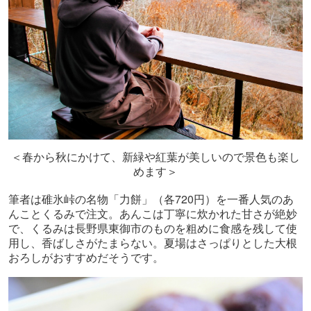
＜春から秋にかけて、新緑や紅葉が美しいので景色も楽し
めます＞
720
筆者は碓氷峠の名物「力餅」（各
円）を一番人気のあ
んことくるみで注文。あんこは丁寧に炊かれた甘さが絶妙
で、くるみは長野県東御市のものを粗めに食感を残して使
用し、香ばしさがたまらない。夏場はさっぱりとした大根
おろしがおすすめだそうです。