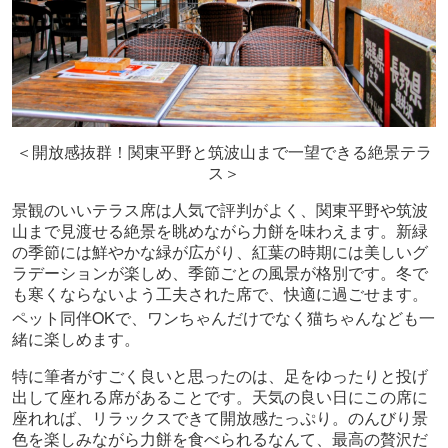
＜開放感抜群！関東平野と筑波山まで一望できる絶景テラ
ス＞
景観のいいテラス席は人気で評判がよく、関東平野や筑波
山まで見渡せる絶景を眺めながら力餅を味わえます。新緑
の季節には鮮やかな緑が広がり、紅葉の時期には美しいグ
ラデーションが楽しめ、季節ごとの風景が格別です。冬で
も寒くならないよう工夫された席で、快適に過ごせます。
OK
ペット同伴
で、ワンちゃんだけでなく猫ちゃんなども一
緒に楽しめます。
特に筆者がすごく良いと思ったのは、足をゆったりと投げ
出して座れる席があることです。天気の良い日にこの席に
座れれば、リラックスできて開放感たっぷり。のんびり景
色を楽しみながら力餅を食べられるなんて、最高の贅沢だ