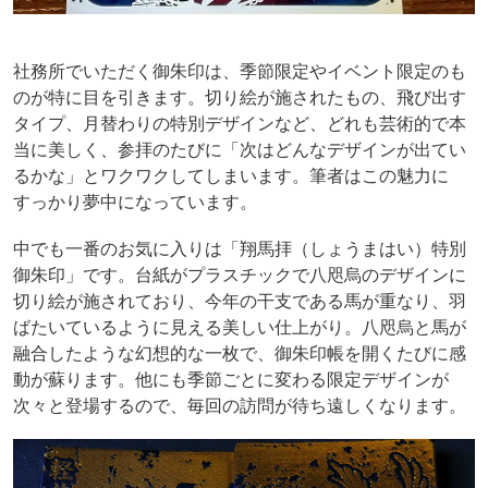
社務所でいただく御朱印は、季節限定やイベント限定のも
のが特に目を引きます。切り絵が施されたもの、飛び出す
タイプ、月替わりの特別デザインなど、どれも芸術的で本
当に美しく、参拝のたびに「次はどんなデザインが出てい
るかな」とワクワクしてしまいます。筆者はこの魅力に
すっかり夢中になっています。
中でも一番のお気に入りは「翔馬拝（しょうまはい）特別
御朱印」です。台紙がプラスチックで八咫烏のデザインに
切り絵が施されており、今年の干支である馬が重なり、羽
ばたいているように見える美しい仕上がり。八咫烏と馬が
融合したような幻想的な一枚で、御朱印帳を開くたびに感
動が蘇ります。他にも季節ごとに変わる限定デザインが
次々と登場するので、毎回の訪問が待ち遠しくなります。