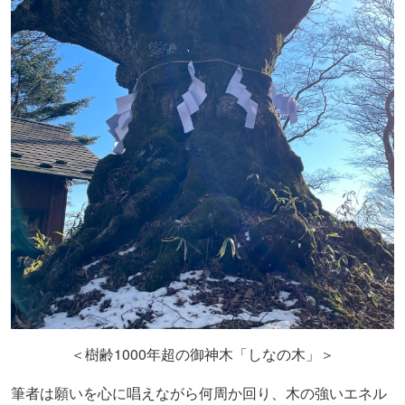
1000
＜樹齢
年超の御神木「しなの木」＞
筆者は願いを心に唱えながら何周か回り、木の強いエネル