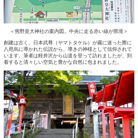
＜熊野皇大神社の案内図。中央に走る赤い線が県境＞
創建は古く、日本武尊（ヤマトタケル）が霧に迷った際に
八咫烏に導かれた伝説から、導きの神様として信仰されて
います。筆者は軽井沢から山道を登って訪れましたが、到
着すると清々しい空気と豊かな自然に包まれました。