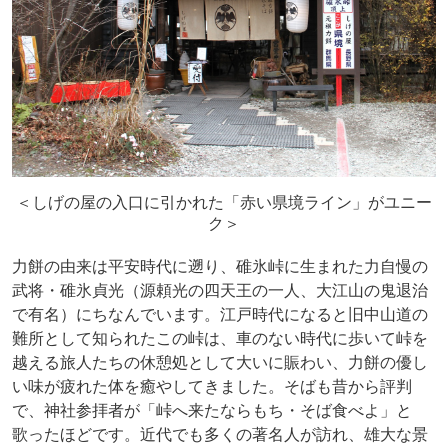
＜しげの屋の入口に引かれた「赤い県境ライン」がユニー
ク＞
力餅の由来は平安時代に遡り、碓氷峠に生まれた力自慢の
武将・碓氷貞光（源頼光の四天王の一人、大江山の鬼退治
で有名）にちなんでいます。江戸時代になると旧中山道の
難所として知られたこの峠は、車のない時代に歩いて峠を
越える旅人たちの休憩処として大いに賑わい、力餅の優し
い味が疲れた体を癒やしてきました。そばも昔から評判
で、神社参拝者が「峠へ来たならもち・そば食べよ」と
歌ったほどです。近代でも多くの著名人が訪れ、雄大な景