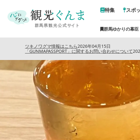
特集
スポ
群馬ゆかりの幕臣
トップ
›
特集記事
›
私のおすす
ツキノワグマ情報はこちら
2026年04月15日
「GUNMAPASSPORT」に関するお問い合わせについて
20