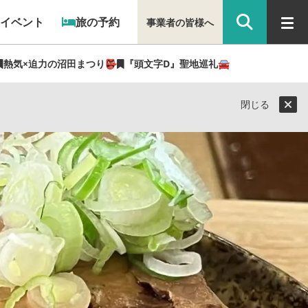
イベント
旅の予約
事業者の皆様へ
熱気×迫力の沼田まつり👺
『頭文字D』聖地巡礼🚘
光県民ライター（ぐん記者）】
閉じる