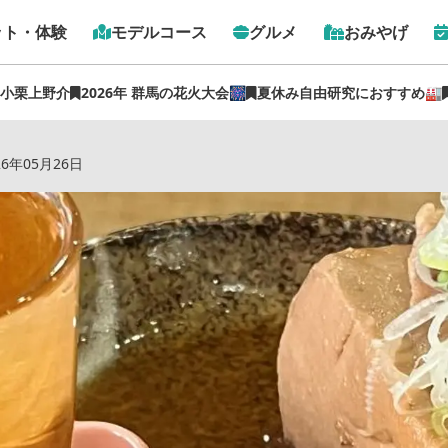
ット・体験
モデルコース
グルメ
おみやげ
 小栗上野介
2026年 群馬の花火大会🎆
夏休み自由研究におすすめ🏭
め！館林のラーメン屋で梅割りと煮豆腐をいただく【ぐんま観
26年05月26日