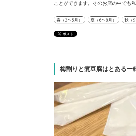
ことができます。そのお店の中でも私
春（3〜5月）
夏（6〜8月）
秋（9
梅割りと煮豆腐はとある一