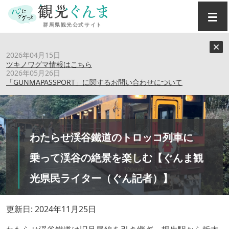
トップ
›
特集記事
›
2026年04月15日
わたらせ渓谷鐵道のトロッコ列車に乗って渓谷の絶景を楽し
ツキノワグマ情報はこちら
む【ぐんま観光県民ライター（ぐん記者）】
2026年05月26日
「GUNMAPASSPORT」に関するお問い合わせについて
わたらせ渓谷鐵道のトロッコ列車に
乗って渓谷の絶景を楽しむ【ぐんま観
光県民ライター（ぐん記者）】
更新日: 2024年11月25日