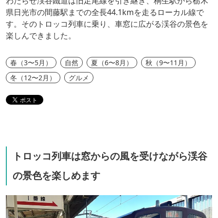
わたらせ渓谷鐵道は旧足尾線を引き継ぎ、桐生駅から栃木
県日光市の間藤駅までの全長44.1kmを走るローカル線で
す。そのトロッコ列車に乗り、車窓に広がる渓谷の景色を
楽しんできました。
春（3〜5月）
自然
夏（6〜8月）
秋（9〜11月）
冬（12〜2月）
グルメ
トロッコ列車は窓からの風を受けながら渓谷
の景色を楽しめます