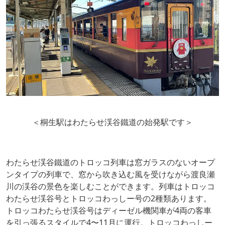
＜桐生駅はわたらせ渓谷鐵道の始発駅です＞
わたらせ渓谷鐵道のトロッコ列車は窓ガラスのないオープ
ンタイプの列車で、窓から吹き込む風を受けながら渡良瀬
川の渓谷の景色を楽しむことができます。列車はトロッコ
わたらせ渓谷号とトロッコわっしー号の2種類あります。
トロッコわたらせ渓谷号はディーゼル機関車が4両の客車
を引っ張るスタイルで4〜11月に運行。トロッコわっしー