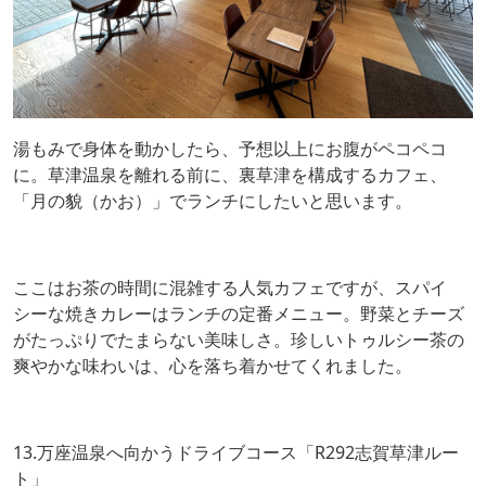
湯もみで身体を動かしたら、予想以上にお腹がペコペコ
に。草津温泉を離れる前に、裏草津を構成するカフェ、
「月の貌（かお）」でランチにしたいと思います。
ここはお茶の時間に混雑する人気カフェですが、スパイ
シーな焼きカレーはランチの定番メニュー。野菜とチーズ
がたっぷりでたまらない美味しさ。珍しいトゥルシー茶の
爽やかな味わいは、心を落ち着かせてくれました。
13.万座温泉へ向かうドライブコース「R292志賀草津ルー
ト」