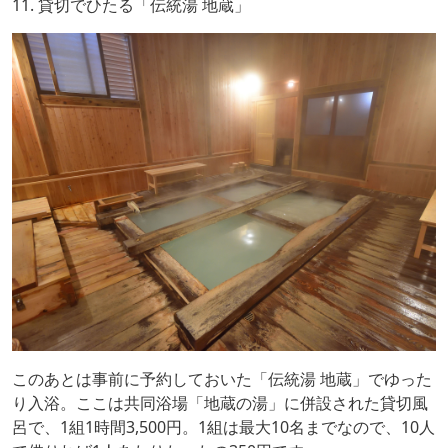
11. 貸切でひたる「伝統湯 地蔵」
このあとは事前に予約しておいた「伝統湯 地蔵」でゆった
り入浴。ここは共同浴場「地蔵の湯」に併設された貸切風
呂で、1組1時間3,500円。1組は最大10名までなので、10人