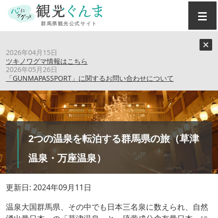
トップ
›
特集記事
›
2026年04月15日
2つの温泉を転泊する群馬県の旅（草津温泉・万座温泉）
ツキノワグマ情報はこちら
2026年05月26日
「GUNMAPASSPORT」に関するお問い合わせについて
2つの温泉を転泊する群馬県の旅（草津
温泉・万座温泉）
更新日: 2024年09月11日
温泉大国群馬県、その中でも日本三名泉に数えられ、自然