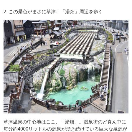
2. この景色がまさに草津！「湯畑」周辺を歩く
草津温泉の中心地はここ、「湯畑」。温泉街のど真ん中に
毎分約4000リットルの源泉が湧き続けている巨大な泉源が