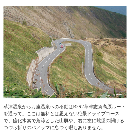
草津温泉から万座温泉への移動はR292草津志賀高原ルート
を通って。ここは無料とは思えない絶景ドライブコース
で、硫化水素で荒涼とした山肌や、右に左に眺望の開ける
つづら折りのパノラマに息つく暇もありません。