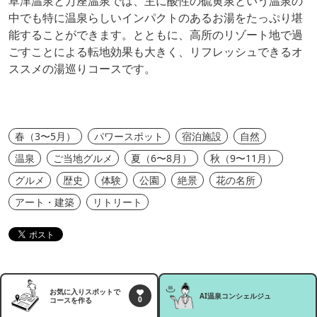
草津温泉と万座温泉では、主に酸性の硫黄泉という温泉の
中でも特に温泉らしいインパクトのあるお湯をたっぷり堪
能することができます。とともに、高所のリゾート地で過
ごすことによる転地効果も大きく、リフレッシュできるオ
ススメの湯巡りコースです。
春（3〜5月）
パワースポット
宿泊施設
自然
温泉
ご当地グルメ
夏（6〜8月）
秋（9〜11月）
グルメ
歴史
体験
公園
絶景
花の名所
アート・建築
リトリート
お気に入りスポットで
AI温泉
コンシェルジュ
0
コースを作る