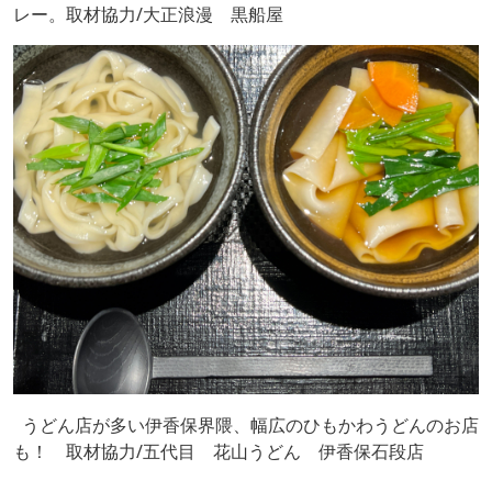
レー。取材協力/大正浪漫 黒船屋
うどん店が多い伊香保界隈、幅広のひもかわうどんのお店
も！ 取材協力/五代目 花山うどん 伊香保石段店