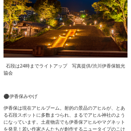
石段は24時までライトアップ 写真提供/渋川伊香保観光
協会
⚫️伊香保みやげ
伊香保は現在アヒルブーム。射的の景品のアヒルが、とあ
る石段スポットに多数まつられ、まるでアヒル神社のよう
になっています。土産物店でも伊香保アヒルやマグネット
を発見！若い作家さんたちが創作するニュータイプのこけ