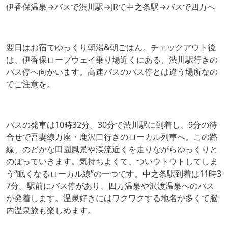
伊香保温泉→バスで渋川駅→JRで中之条駅→バスで四万へ
翌日はお宿でゆっくり朝湯&朝ごはん。チェックアウト後
は、伊香保ロープウェイ乗り場近くにある、渋川駅行きの
バス停へ向かいます。高速バスのバス停とは違う場所なの
でご注意を。
バスの発車は10時32分。30分で渋川駅に到着し、9分の待
合せで吾妻線万座・鹿沢口行きのローカル列車へ。この路
線、のどかな田園風景や渓流近くを走りながらゆっくりと
のぼっていきます。気持ちよくて、ついウトウトしてしま
う“眠くなるローカル線”の一つです。中之条駅到着は11時3
7分。駅前にバス停があり、四万温泉や沢渡温泉へのバス
が発着します。温泉好きにはワクワクする地名が多くて脳
内温泉旅も楽しめます。