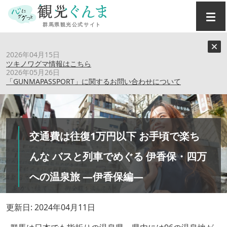
トップ
›
特集記事
›
2026年04月15日
交通費は往復1万円以下 お手頃で楽ちんな バスと列車でめ
ツキノワグマ情報はこちら
ぐる 伊香保・四万への温泉旅 ―伊香保編―
2026年05月26日
「GUNMAPASSPORT」に関するお問い合わせについて
交通費は往復1万円以下 お手頃で楽ち
んな バスと列車でめぐる 伊香保・四万
への温泉旅 ―伊香保編―
更新日: 2024年04月11日