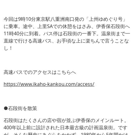
今回は9時10分東京駅八重洲南口発の「上州ゆめぐり号」
に乗車。途中、上里SAでの休憩をはさみ、伊香保石段街へ
11時40分に到着。バス停は石段街の一番下。温泉街まで一
直線で行ける高速バス、お手頃な上に楽ちんで言うことな
し！
高速バスでのアクセスはこちらへ
https://www.ikaho-kankou.com/access/
●石段街を散策
石段街はたくさんの店や宿が並ぶ伊香保のメインルート。
400年以上前に設計された日本最古級の計画温泉街。です
が、そんな歴史にあぐらをかかず、1980年から5年間かけ