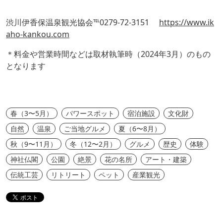
渋川伊香保温泉観光協会℡0279-72-3151
https://www.ik
aho-kankou.com
＊料金や営業時間などは取材執筆時（2024年3月）のもの
となります
春（3〜5月）
パワースポット
宿泊施設
文化財
自然
温泉
ご当地グルメ
夏（6〜8月）
秋（9〜11月）
冬（12〜2月）
グルメ
歴史
体験
神社仏閣
公園
絶景
花の名所
アート・建築
伝統工芸
リトリート
ペット
産業観光