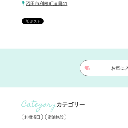
沼田市利根町追貝41
お気に
カテゴリー
利根沼田
宿泊施設