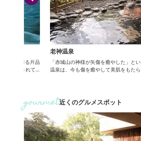
老神温泉
る片品
「赤城山の神様が矢傷を癒やした」という伝説を持
れて
温泉は、今も傷を癒やして美肌をもたらす温泉とし
かも巨
愛され続けています。無色透明のやわらかな単純温
名がつ
で、ストレスを解放してリラックスできます。また
る、
弱アルカリ性で、せっけんのように肌の汚れや古い
」とも
質をやさしく落として、なめらかな肌へ導きます。
近くのグルメスポット
台の
毎年５月には、開湯伝説にちなんで赤城山の神様に
角度か
げる「大蛇まつり」を開催。長いヘビを神輿に見立
て練り歩く...