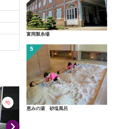
富岡製糸場
恵みの湯 砂塩風呂