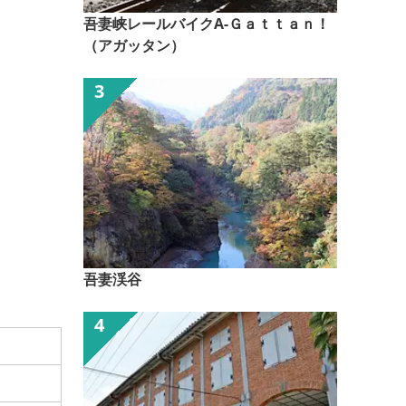
吾妻峡レールバイクA-Ｇａｔｔａｎ！
（アガッタン）
吾妻渓谷