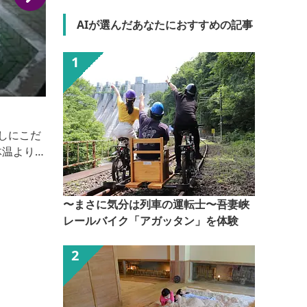
AIが選んだあなたにおすすめの記事
花咲温泉
尾瀬の湧水群に近い場所に湧く温泉は、清らかな湧き
水のように透明ですっきりします。アルカリ性の単純
温泉はせっけんのような作用で肌の汚れや古い角質を
やさしく落としてなめらか肌へ導きます。平成の名水
100選の「武尊の恵水」の水風呂（14-16度）に入れ
〜まさに気分は列車の運転士〜吾妻峡
る施設もあります。
レールバイク「アガッタン」を体験