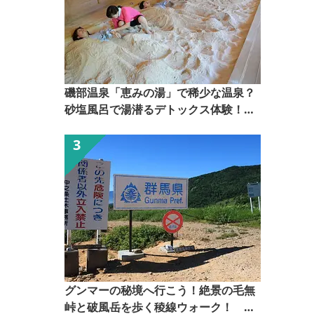
磯部温泉「恵みの湯」で稀少な温泉？
砂塩風呂で湯潜るデトックス体験！
【ぐんま観光県民ライター（ぐん記
者）】
グンマーの秘境へ行こう！絶景の毛無
峠と破風岳を歩く稜線ウォーク！