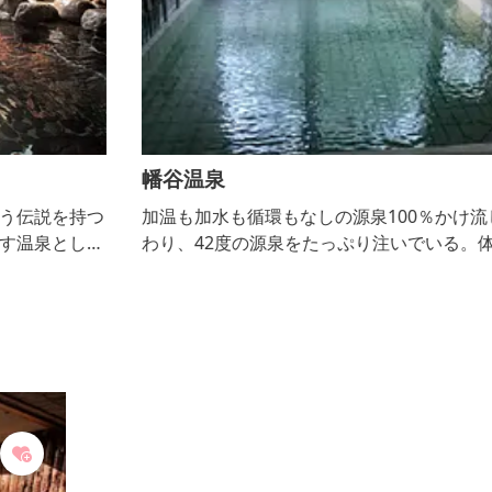
幡谷温泉
つ
加温も加水も循環もなしの源泉100％かけ流しにこだ
て
わり、42度の源泉をたっぷり注いでいる。体温よりも
泉
ちょっと温かい「ぬる湯」に首まですっぽりつかって
、
脱力すると、ストレスや疲れが全て湯の中へ流れてい
角
くような気分。心身が軽やかになる温泉です。
捧
て