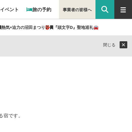
イベント
旅の予約
事業者の皆様へ
熱気×迫力の沼田まつり👺
『頭文字D』聖地巡礼🚘
閉じる
る宿です。