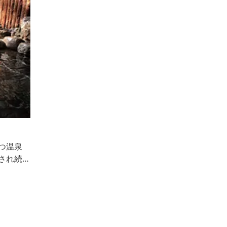
つ温泉
され続け
レスを解
、せっけ
、なめら
なんで赤
ビを神輿