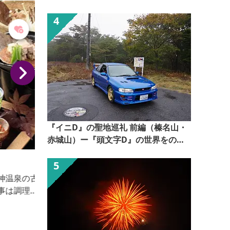
【ぐんま観光県民ライター（ぐん記
者）】
『イニD』の聖地巡礼 前編（榛名山・
赤城山）ー『頭文字D』の世界をのぞ
いてみるー【ぐんま観光県民ライター
ホテル 伍楼閣
（ぐん記者）】
全国露天風呂百景に選ばれた「赤城の湯」をはじめと
する3つの露天と貸切露天、2つの大浴場がございま
す。露天風呂は源泉かけ流しで泉質はなめらかな単純
泉。 お料理は地産地消にこだわった美味しい料理。
心尽くしのおもてなしでお待ちしております。日ごろ