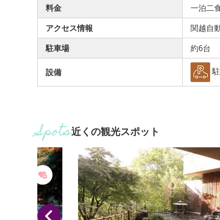
料金
一泊二食
アクセス情報
関越自動
駐車場
約6台
駐
設備
近くの観光スポット