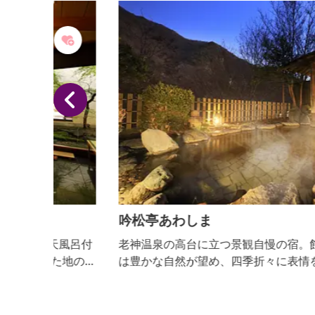
に見立てて練り歩く...
吟松亭あわしま
風呂付
老神温泉の高台に立つ景観自慢の宿。館内の随所か
地の食
は豊かな自然が望め、四季折々に表情を変える片品
場も人
谷の山々を眺めらる。中でも評判なのが、日本庭園
適。
イメージした露天風呂からの景色。肌にやさしい滑
かな湯に浸かりながら壮大な景色を満喫できる。お