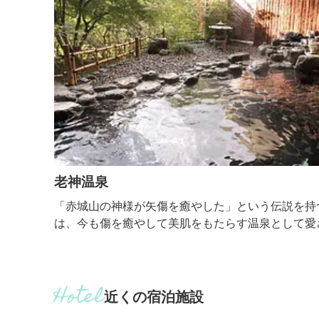
老神温泉
「赤城山の神様が矢傷を癒やした」という伝説を持
は、今も傷を癒やして美肌をもたらす温泉として愛
ています。無色透明のやわらかな単純温泉で、スト
放してリラックスできます。また、弱アルカリ性で
んのように肌の汚れや古い角質をやさしく落として
かな肌へ導きます。 毎年５月には、開湯伝説にち
近くの宿泊施設
城山の神様に捧げる「大蛇まつり」を開催。長いヘ