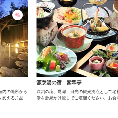
源泉湯の宿 紫翠亭
ら
吹割の滝、尾瀬、日光の観光拠点として老神温泉の古
渓
湯を源泉かけ流しでご堪能ください。お食事は調理長
を
が厳選した季節の食材で造る会席料理をお楽しみくだ
ら
さい。 入替制庭園露天風呂 2020年7月リニューアル
料
オープン♪