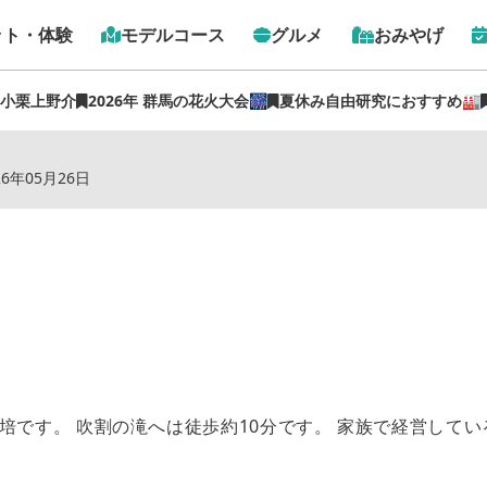
ット・体験
モデルコース
グルメ
おみやげ
 小栗上野介
2026年 群馬の花火大会🎆
夏休み自由研究におすすめ🏭
トップ
›
スポット
›
大島屋旅館
26年05月26日
培です。 吹割の滝へは徒歩約10分です。 家族で経営してい