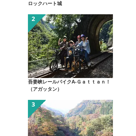
ロックハート城
吾妻峡レールバイクA-Ｇａｔｔａｎ！
（アガッタン）