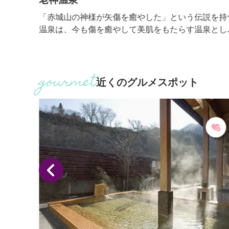
る片品
「赤城山の神様が矢傷を癒やした」という伝説を持
れて
温泉は、今も傷を癒やして美肌をもたらす温泉とし
かも巨
愛され続けています。無色透明のやわらかな単純温
名がつ
で、ストレスを解放してリラックスできます。また
る、
弱アルカリ性で、せっけんのように肌の汚れや古い
」とも
質をやさしく落として、なめらかな肌へ導きます。
近くのグルメスポット
台の
毎年５月には、開湯伝説にちなんで赤城山の神様に
角度か
げる「大蛇まつり」を開催。長いヘビを神輿に見立
て練り歩く...