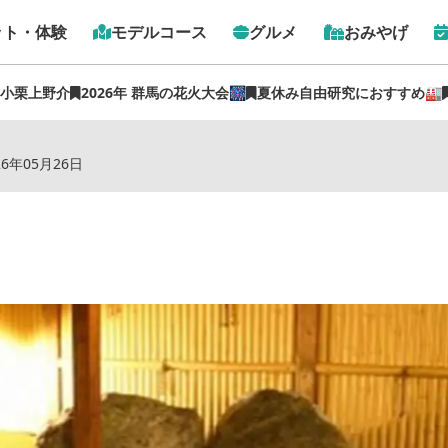
ット・体験
モデルコース
グルメ
おみやげ
 小栗上野介
2026年 群馬の花火大会🎆
夏休み自由研究におすすめ🏭
トップ
›
スポット
›
上田屋旅館
26年05月26日