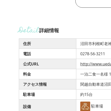
詳細情報
住所
沼田市利根町老神
電話
0278-56-3211
公式URL
http://www.ued
料金
一泊二食一名様 11
アクセス情報
関越自動車道沼田
駐車場
約15台
駐車場
設備