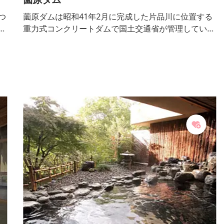
つ
薗原ダムは昭和41年2月に完成した片品川に位置する
て
重力式コンクリートダムで国土交通省が管理していま
泉
す。堤体に対してゲート設備が大きいため操作室など
、
がダム下流に張り出しており、クレストゲートからの
角
放流する際には、その上を水が流れる「スキージャン
プ式」の放流となります。薗原湖のほとりは、春は桜
捧
の名所として賑わい、秋には神秘的なエメラルドグ
て
リーンの湖に紅葉を鮮やかに映し出します。 ■見学
内容・解...