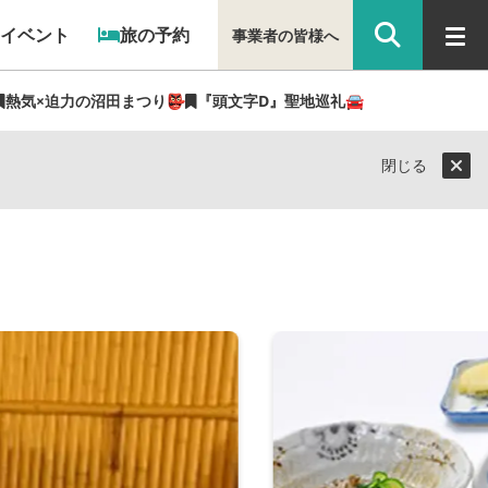
イベント
旅の予約
事業者の皆様へ
熱気×迫力の沼田まつり👺
『頭文字D』聖地巡礼🚘
閉じる