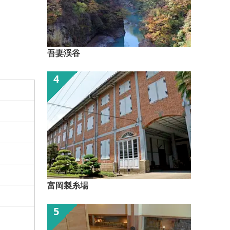
吾妻渓谷
富岡製糸場