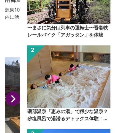
源泉100％かけ流し天然温泉「しゃくなげの湯」 敷地
内に湧きだす 強いアルカリ性単純温泉をかけ流し
で。 贅沢な公営温泉です。 お湯の評価で◎。敷地内
〜まさに気分は列車の運転士〜吾妻峡
からph9.4のアルカリ泉が毎分400リットル近く湧だ
レールバイク「アガッタン」を体験
します。規模が大きく、しかも衛生に敏感な公営施設
日）
で源泉かけ流しは珍しいといえます。杉や桧のムク材
ゆ人形作
をふんだんに使った平屋建てで落ち着いた印象です。
吹割の滝から15分、薗原湖から5分と観光の際にも...
磯部温泉「恵みの湯」で稀少な温泉？
砂塩風呂で湯潜るデトックス体験！
【ぐんま観光県民ライター（ぐん記
者）】