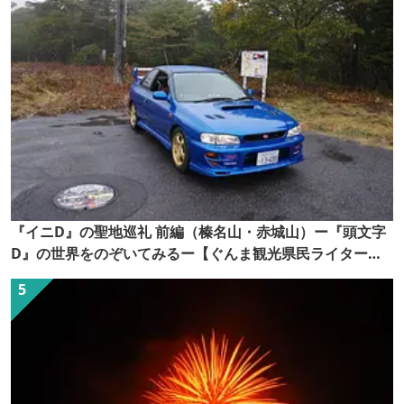
『イニD』の聖地巡礼 前編（榛名山・赤城山）ー『頭文字
D』の世界をのぞいてみるー【ぐんま観光県民ライター
（ぐん記者）】