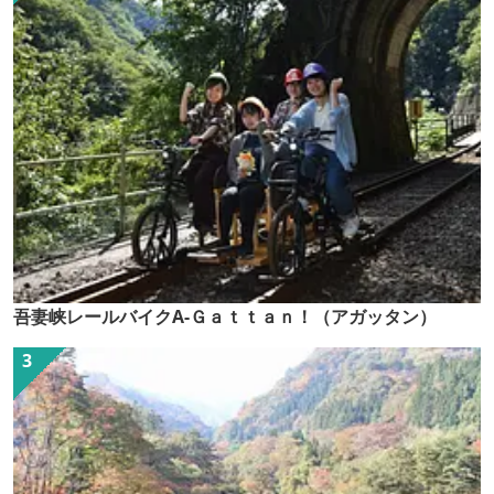
吾妻峡レールバイクA-Ｇａｔｔａｎ！（アガッタン）