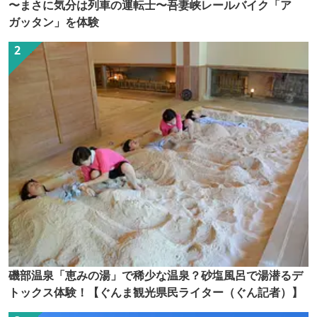
〜まさに気分は列車の運転士〜吾妻峡レールバイク「ア
ガッタン」を体験
磯部温泉「恵みの湯」で稀少な温泉？砂塩風呂で湯潜るデ
トックス体験！【ぐんま観光県民ライター（ぐん記者）】