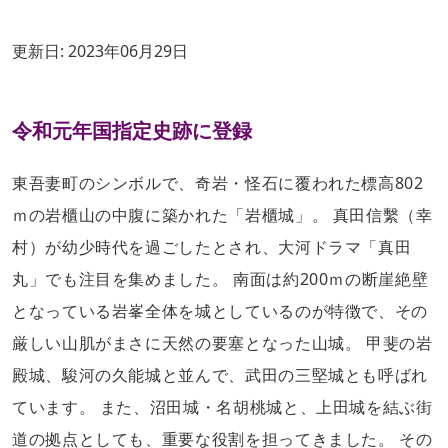
更新日:
2023年06月29日
令和元年国指定史跡に登録
東吾妻町のシンボルで、奇岩・怪石に覆われた標高802
ｍの岩櫃山の中腹に築かれた「岩櫃城」。 真田信繫（幸
村）が幼少時代を過ごしたとされ、大河ドラマ「真田
丸」でも注目を集めました。 南面は約200ｍの断崖絶壁
となっている岩峯全体を城としているのが特徴で、その
厳しい山肌がまさに天然の要塞となった山城。 甲斐の岩
殿城、駿河の久能城と並んで、武田の三堅城とも呼ばれ
ています。 また、沼田城・名胡桃城と、上田城を結ぶ街
道の拠点としても、重要な役割を担ってきました。 その