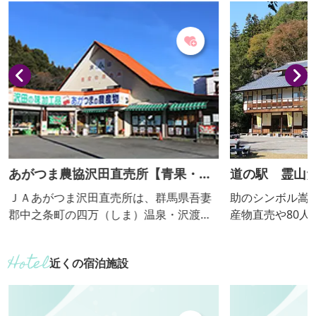
ラッパスイセンが毎年約30万本ほど開
花。 スイセン畑に沿うように、すぐ脇に
続く約１kmにおよぶサクラの並木道とと
もに、春爛漫が満喫できます。 ４月上旬
には公園を会場に「東吾妻...
あがつま農協沢田直売所【青果・加
道の駅 霊山
工品】
ＪＡあがつま沢田直売所は、群馬県吾妻
助のシンボル嵩
郡中之条町の四万（しま）温泉・沢渡
産物直売や80
（さわたり）温泉への行き帰りのお客様
る｢たけやま館｣
にご利用頂いております。 地元農家が出
ども館｣ではス
近くの宿泊施設
荷した新鮮野菜のほかにも、自然の風味
うけん砦」など
をいかした「沢田の味」のおつけものを
ただけます。裏
はじめ、ジャムやジュース、ワインや健
はハイキングも