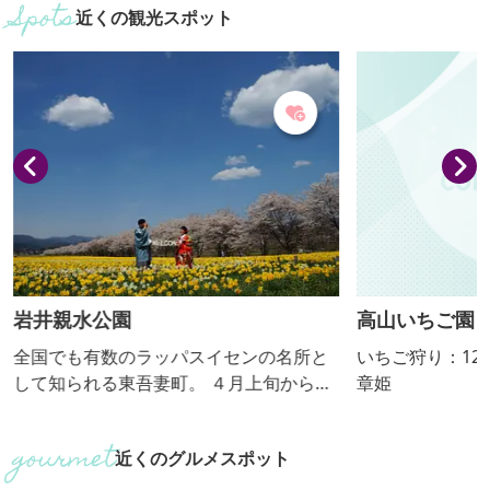
近くの観光スポット
岩井親水公園
高山いちご園
全国でも有数のラッパスイセンの名所と
いちご狩り：12月中
して知られる東吾妻町。 ４月上旬から中
章姫
旬にかけては、町内のあちこちでスイセ
ンの花が咲き誇り、爽やかな香りがあた
近くのグルメスポット
り一帯を包み込みます。 岩井親水公園の
隣に広がる畑では、鮮やかな黄色や白の