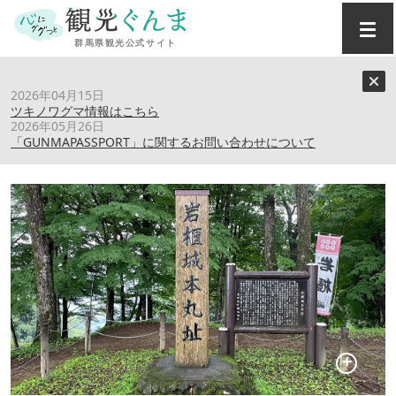
トップ
›
スポット
›
国指定史跡「岩櫃城跡」
2026年04月15日
ツキノワグマ情報はこちら
2026年05月26日
国指定史跡「岩櫃城跡」
「GUNMAPASSPORT」に関するお問い合わせについて