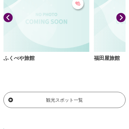
康食品の数々が勢揃い。試食や試飲もで
／9：00～17：
きて安心と、大好評です。 ※沢田の漬け
0～15：00要予
物は、平成２９年度に実施されたぐんま
のおみやげ総選挙「みんなが選...
ふくべや旅館
福田屋旅館
観光スポット一覧