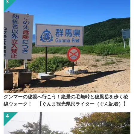
グンマーの秘境へ行こう！絶景の毛無峠と破風岳を歩く稜
線ウォーク！ 【ぐんま観光県民ライター（ぐん記者）】