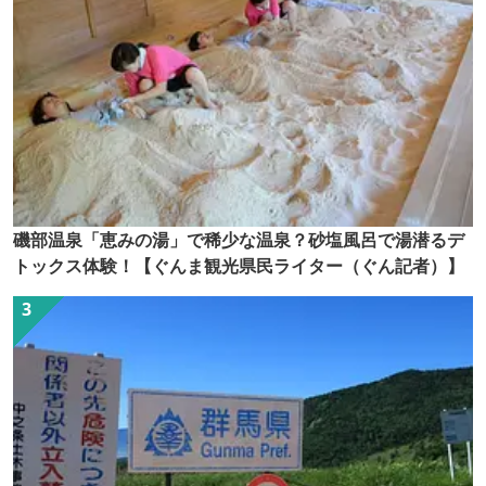
磯部温泉「恵みの湯」で稀少な温泉？砂塩風呂で湯潜るデ
トックス体験！【ぐんま観光県民ライター（ぐん記者）】