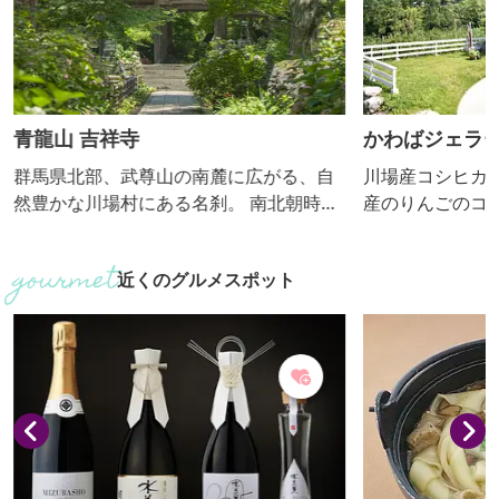
青龍山 吉祥寺
かわばジェラ
群馬県北部、武尊山の南麓に広がる、自
川場産コシヒカ
然豊かな川場村にある名刹。 南北朝時代
産のりんごのコ
に創建され、川場村の歴史とともに歩ん
な生乳を使った
できました。 境内には100種類を超える
込んだ群馬DC
近くのグルメスポット
四季折々の草花が息づく風光明媚な花寺
します。
としても有名。 春はミズバショウ、サク
ラ、スイセン、夏はアジサイ、ヤマユ
リ、ハス、秋にはヒガンバナ、ホトトギ
ス、紅葉などが目を楽しませてくれま
す。 2020年には本堂の茶室にハートのよ
うな形にくり抜かれた「猪...