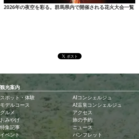
2026年の夜空を彩る。群馬県内で開催される花火大会一覧
観光案内
スポット・体験
AIコンシェルジュ
モデルコース
AI温泉コンシェルジュ
グルメ
アクセス
おみやげ
旅の予約
特集記事
ニュース
イベント
パンフレット