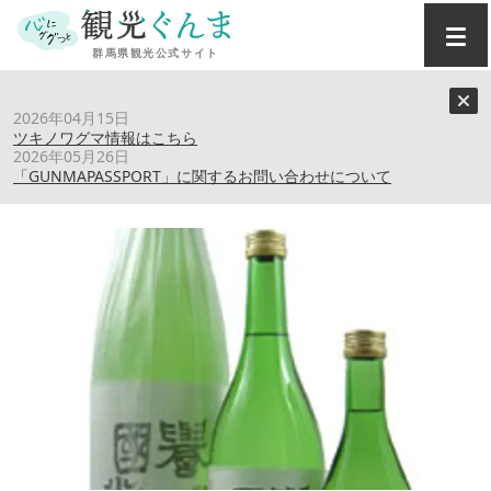
トップ
›
スポット
›
誉国光（土田酒造(株)）
2026年04月15日
ツキノワグマ情報はこちら
2026年05月26日
誉国光（土田酒造(株)）
「GUNMAPASSPORT」に関するお問い合わせについて