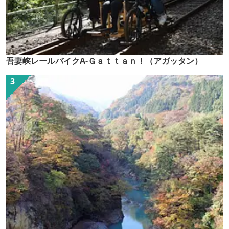
吾妻峡レールバイクA-Ｇａｔｔａｎ！（アガッタン）