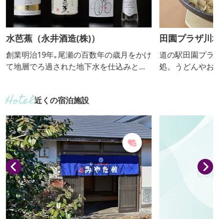
水芭蕉（永井酒造(株)）
田園プラザ川場
創業明治19年｡尾瀬の百数年の歳月をかけ
道の駅田園プラ
て地層でろ過された地下水を仕込みとし
処。うどんやお
て使用し､やわらかくて膨らみがあり､ほ
齢層から支持されてい
のかな甘さを感じます､伝統を受け継ぐ蔵
こみ提供期間：
近くの宿泊施設
人の技と川場村の大自然､機械による温度
管理も取り入れ､古さと新しさを融合させ
醸し上げております｡