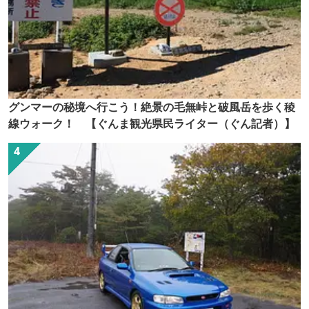
グンマーの秘境へ行こう！絶景の毛無峠と破風岳を歩く稜
線ウォーク！ 【ぐんま観光県民ライター（ぐん記者）】