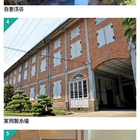
吾妻渓谷
富岡製糸場