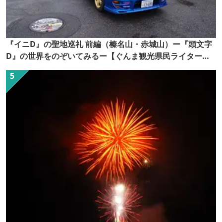
『イニD』の聖地巡礼 前編（榛名山・赤城山）ー『頭文字
D』の世界をのぞいてみるー【ぐんま観光県民ライター
（ぐん記者）】