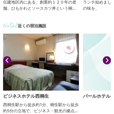
伝建地区内にある、創業約１２０年の老
ランチ始めました。
舗。ひもかわとソースカツ丼という桐生
の味を。
の二大グルメを一度に食べられます。
近くの宿泊施設
ビジネスホテル西桐生
パールホテル
西桐生駅から徒歩約1分、桐生駅から徒歩
約5分の立地で、ビジネス・観光の拠点と