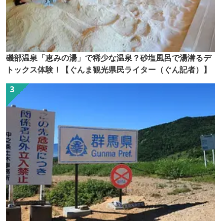
磯部温泉「恵みの湯」で稀少な温泉？砂塩風呂で湯潜るデ
トックス体験！【ぐんま観光県民ライター（ぐん記者）】