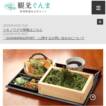
トップ
›
スポット
›
ベーカリーカフェレンガ 恋瓦（れんが）
2026年04月15日
ツキノワグマ情報はこちら
2026年05月26日
ベーカリーカフェレンガ 恋瓦（れんが）
「GUNMAPASSPORT」に関するお問い合わせについて