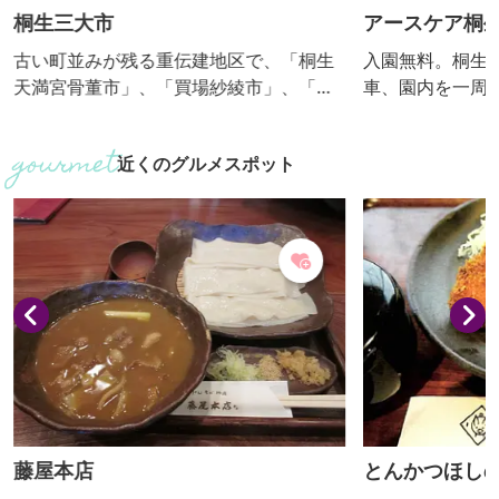
生三大市
アースケア桐生が岡
い町並みが残る重伝建地区で、「桐生
入園無料。桐生のまち
満宮骨董市」、「買場紗綾市」、「桐
車、園内を一周する人
市」、「machiyaマルシェ」、
（トンネルにヒミツ）
ょいにげmarket」(不定期開催）が
チャーシップやサイク
近くのグルメスポット
時に開催され、重伝建地区周辺は大変
種類の大型遊具は大人2
います。新たに「のんびりマルシェ」
円、バッテリーカーな
始まり、「蔵KURAハンドメイド」も毎
0～50円。イベント
開かれています。骨董品をはじめ日用
が岡動物園。桜の名所
、花ぱん、手作りアクセサリー、グル
ています。売店は土・
など老若男女が楽しめるイベントで
み、雨天等中止する場
。
藤屋本店
とんかつほしの