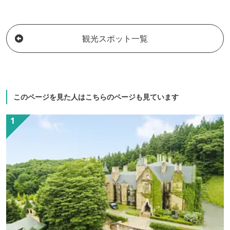
してご利用いただけます。ベッドでくつ
ろげる洋室、ご家族・グループでもご宿
泊いただける和室がございます。ご夕食
観光スポット一覧
は日替わり定食をご用意しております。
味・ボリュームともに自信あり！翌朝
は、朝からしっかりごはんを食べて一日
の活力を養ってください。 「まごころと
味のおもてなし」をモットーにお待ちし
このページを見た人はこちらのページも見ています
ております。