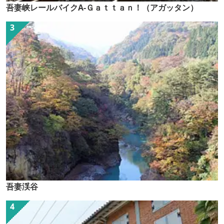
吾妻峡レールバイクA-Ｇａｔｔａｎ！（アガッタン）
吾妻渓谷