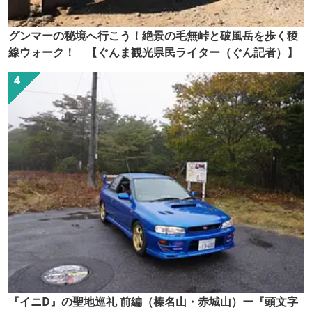
グンマーの秘境へ行こう！絶景の毛無峠と破風岳を歩く稜
線ウォーク！ 【ぐんま観光県民ライター（ぐん記者）】
『イニD』の聖地巡礼 前編（榛名山・赤城山）ー『頭文字