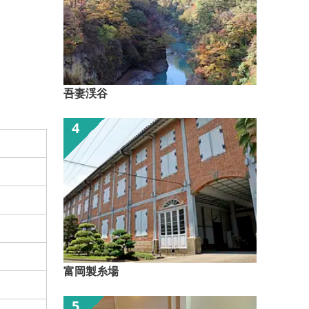
吾妻渓谷
富岡製糸場