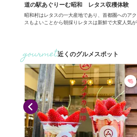
道の駅あぐりーむ昭和 レタス収穫体験
古城。
昭和村はレタスの一大産地であり、首都圏へのアク
題を集
スもよいことから朝採りレタスは新鮮で大変人気が
場して
ります。そんな昭和村のレタス畑で収穫を体験し、
や、欧
れたて新鮮レタスを食べてみてください。
四季
整備さ
近くのグルメスポット
、
、サン