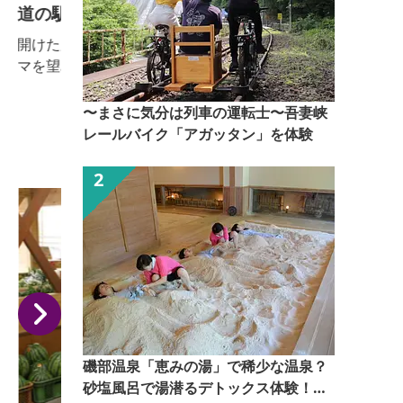
道の駅あぐりーむ昭和 レンタサイクル
開けた広大な大地の向こうにそびえる山々の大パノラ
マを望み、日本有数の河岸段丘沿いを走るのも、昭和
村ならではのサイクリングです。自転車はクロスバイ
クをお貸ししますので、安心して運転していただけま
〜まさに気分は列車の運転士〜吾妻峡
す。また、お子さま（身長130cm以上）の自転車もご
レールバイク「アガッタン」を体験
ざいますので家族みんなでお楽しみいただけます。
磯部温泉「恵みの湯」で稀少な温泉？
砂塩風呂で湯潜るデトックス体験！