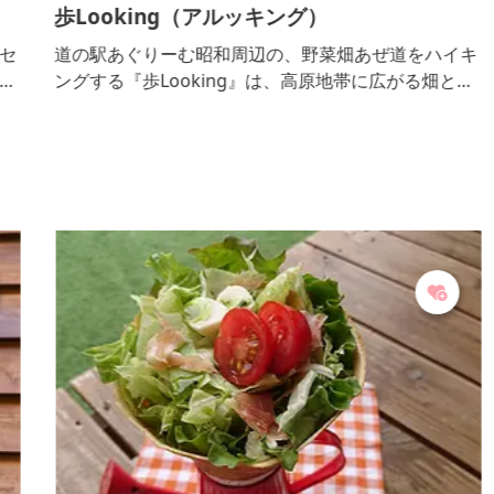
歩Looking（アルッキング）
セ
道の駅あぐりーむ昭和周辺の、野菜畑あぜ道をハイキ
あ
ングする『歩Looking』は、高原地帯に広がる畑と農
と
作物、見渡す限りにそびえる山々をゆっくり眺めなが
ら歩いていただけます。おすすめコースは2コースあ
り、お時間や体力によってお選びいただけます。