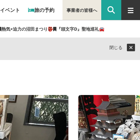
イベント
旅の予約
事業者の皆様へ
熱気×迫力の沼田まつり👺
『頭文字D』聖地巡礼🚘
閉じる