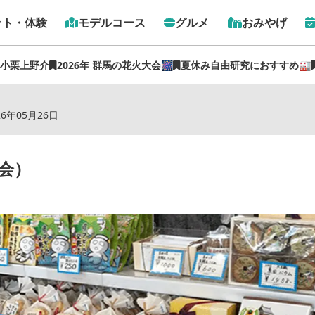
ット・体験
モデルコース
グルメ
おみやげ
 小栗上野介
2026年 群馬の花火大会🎆
夏休み自由研究におすすめ🏭
トップ
›
スポット
›
沼田市観光案内所（沼田市観光協会）
26年05月26日
会）