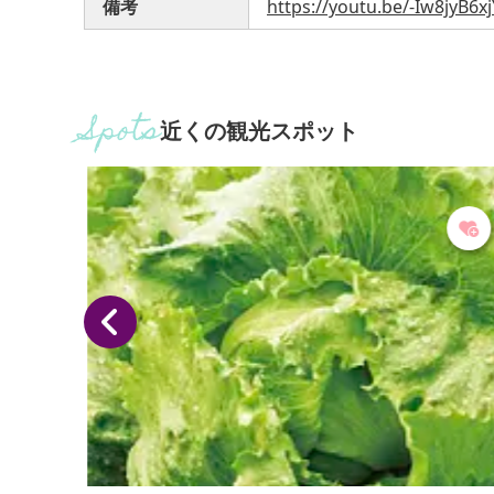
備考
https://youtu.be/-Iw8jyB6xj
近くの観光スポット