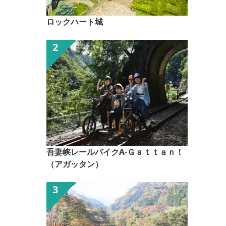
ロックハート城
吾妻峡レールバイクA-Ｇａｔｔａｎ！
（アガッタン）