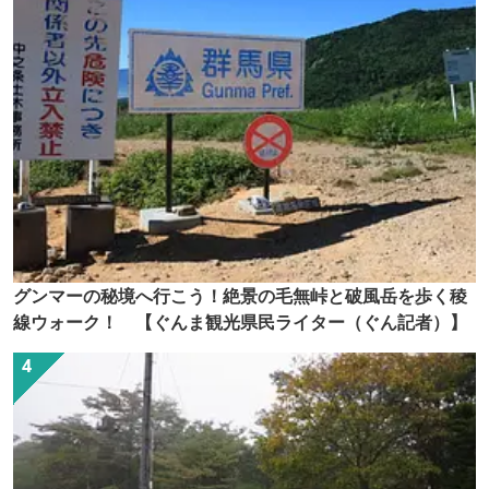
グンマーの秘境へ行こう！絶景の毛無峠と破風岳を歩く稜
線ウォーク！ 【ぐんま観光県民ライター（ぐん記者）】