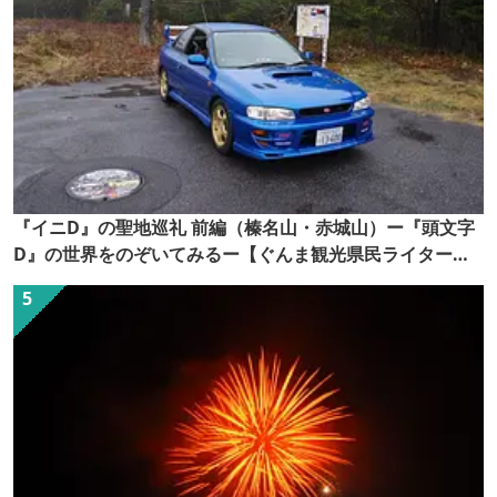
『イニD』の聖地巡礼 前編（榛名山・赤城山）ー『頭文字
D』の世界をのぞいてみるー【ぐんま観光県民ライター
（ぐん記者）】