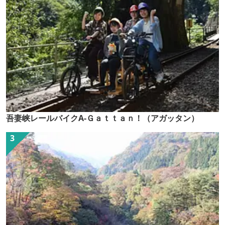
吾妻峡レールバイクA-Ｇａｔｔａｎ！（アガッタン）