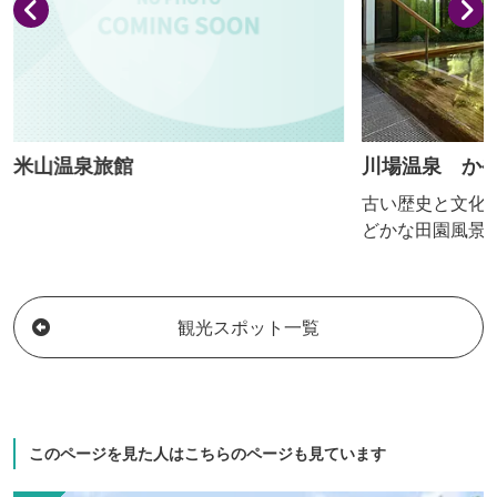
米山温泉旅館
川場温泉 か
湯里庵
古い歴史と文化
どかな田園風景
広がるかやぶき
い日本の原風景に
とりあん)は自然
観光スポット一覧
ん)を思い起こさ
館は「ストップ
す。
このページを見た人はこちらのページも見ています