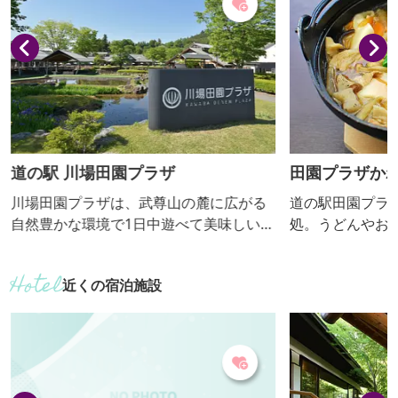
ス、紅葉などが目を楽しませてくれま
す。 2020年には本堂の茶室にハートのよ
うな形にくり抜かれた「猪...
道の駅 川場田園プラザ
田園プラザか
川場田園プラザは、武尊山の麓に広がる
道の駅田園プラ
自然豊かな環境で1日中遊べて美味しいモ
処。うどんやお
ノいっぱいのタウンサイトです。地元の
齢層から支持さ
新鮮野菜・果物が買えるファーマーズ
近くの宿泊施設
マーケットや、地元食材を使用したレス
トラン、パン工房、ビール工房、カフェ
や日帰り温泉などがあり、お年寄りから
お子さままで楽しめます。