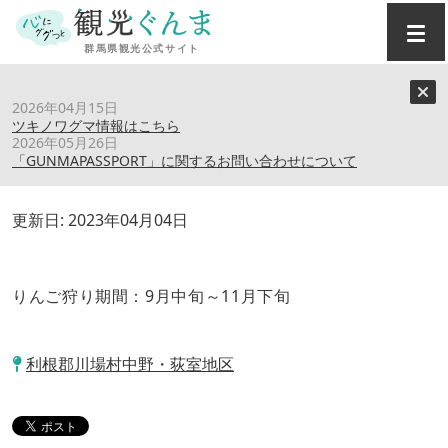
トップ
›
スポット
›
川場村りんご研究会
2026年04月15日
ツキノワグマ情報はこちら
2026年05月26日
川場村りんご研究会
「GUNMAPASSPORT」に関するお問い合わせについて
更新日:
2023年04月04日
りんご狩り期間：9月中旬～11月下旬
利根郡川場村中野・荻室地区