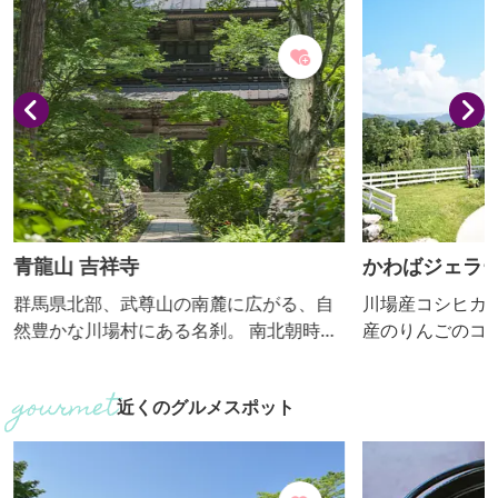
青龍山 吉祥寺
かわばジェラ
群馬県北部、武尊山の南麓に広がる、自
川場産コシヒカ
然豊かな川場村にある名刹。 南北朝時代
産のりんごのコ
に創建され、川場村の歴史とともに歩ん
な生乳を使った
できました。 境内には100種類を超える
込んだ群馬DC
近くのグルメスポット
四季折々の草花が息づく風光明媚な花寺
します。
としても有名。 春はミズバショウ、サク
ラ、スイセン、夏はアジサイ、ヤマユ
リ、ハス、秋にはヒガンバナ、ホトトギ