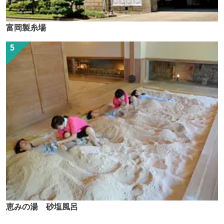
富岡製糸場
恵みの湯 砂塩風呂