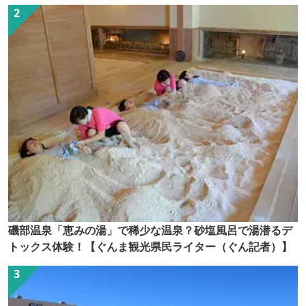
磯部温泉「恵みの湯」で稀少な温泉？砂塩風呂で湯潜るデ
トックス体験！【ぐんま観光県民ライター（ぐん記者）】