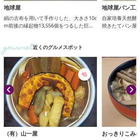
地球屋
地球屋パン工
絹の古布を用いて手作りした、大きさ10c
自家培養天然酵
m前後の縁起物13,556個をつるした巨大
焼きたてパン屋
なつるし飾りが常時展示してある和雑貨
きたてパンを食
店。リサイクル着物やパワーストーンな
近くのグルメスポット
ども販売しています。
（有）山一屋
おっきりこみ