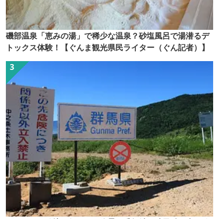
磯部温泉「恵みの湯」で稀少な温泉？砂塩風呂で湯潜るデ
トックス体験！【ぐんま観光県民ライター（ぐん記者）】