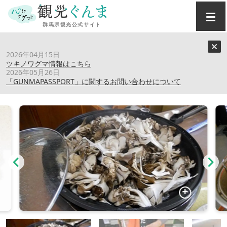
トップ
›
スポット
›
（株）群馬まいたけセンター
2026年04月15日
ツキノワグマ情報はこちら
2026年05月26日
（株）群馬まいたけセンター
「GUNMAPASSPORT」に関するお問い合わせについて