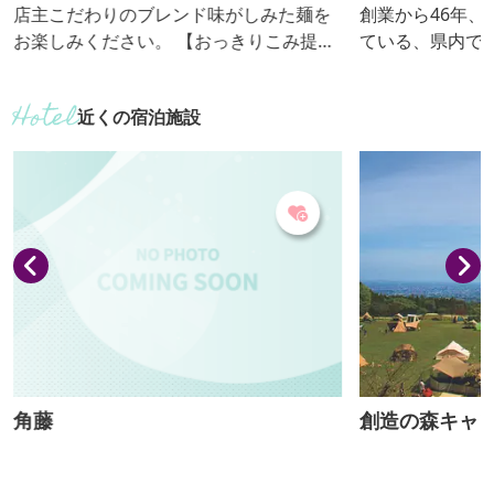
店主こだわりのブレンド味がしみた麺を
創業から46年
お楽しみください。 【おっきりこみ提供
ている、県内で
期間：通年】
専門店。素朴な味が
きりこみ提供期
近くの宿泊施設
角藤
創造の森キャ