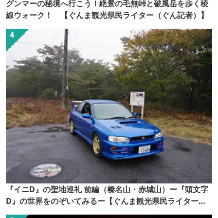
グンマーの秘境へ行こう！絶景の毛無峠と破風岳を歩く稜
線ウォーク！ 【ぐんま観光県民ライター（ぐん記者）】
『イニD』の聖地巡礼 前編（榛名山・赤城山）ー『頭文字
D』の世界をのぞいてみるー【ぐんま観光県民ライター
（ぐん記者）】