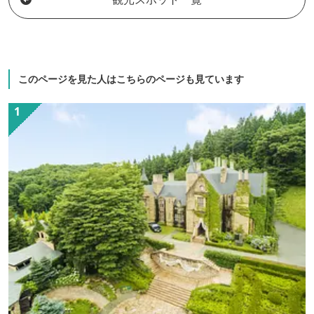
は日替わり定食をご用意しております。
味・ボリュームともに自信あり！翌朝
は、朝からしっかりごはんを食べて一日
の活力を養ってください。 「まごころと
味のおもてなし」をモットーにお待ちし
このページを見た人はこちらのページも見ています
ております。