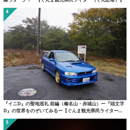
『イニD』の聖地巡礼 前編（榛名山・赤城山）ー『頭文字
D』の世界をのぞいてみるー【ぐんま観光県民ライター
（ぐん記者）】