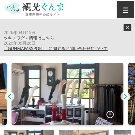
トップ
›
スポット
›
USUI AKIKO GALLERY
2026年04月15日
ツキノワグマ情報はこちら
2026年05月26日
USUI AKIKO GALLERY
「GUNMAPASSPORT」に関するお問い合わせについて