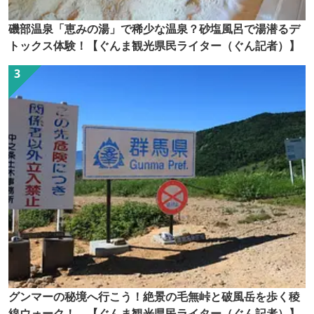
磯部温泉「恵みの湯」で稀少な温泉？砂塩風呂で湯潜るデ
トックス体験！【ぐんま観光県民ライター（ぐん記者）】
グンマーの秘境へ行こう！絶景の毛無峠と破風岳を歩く稜
線ウォーク！ 【ぐんま観光県民ライター（ぐん記者）】