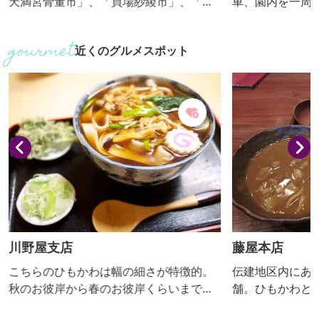
天満宮骨董市」、「買場紗綾市」、「桐
車、園内を一周
生楽市」、「machiyaマルシェ」、
（トンネルにヒ
「ちょいにげmarket」(不定期開催）が
チャーシップや
近くのグルメスポット
同時に開催され、重伝建地区周辺は大変
種類の大型遊具は
賑います。新たに「のんびりマルシェ」
円、バッテリー
が始まり、「蔵KURAハンドメイド」も毎
0～50円。イベ
月開かれています。骨董品をはじめ日用
が岡動物園。桜
品、花ぱん、手作りアクセサリー、グル
ています。売店
メなど老若男女が楽しめるイベントで
み、雨天等中止
す。
川野屋支店
藤屋本店
こちらのひもかわは幅の細さが特徴的。
伝建地区内にあ
秋のお彼岸から春のお彼岸くらいまでい
舗。ひもかわと
ただけます。
の二大グルメを