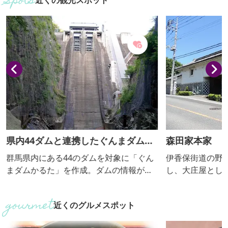
近くの観光スポット
県内44ダムと連携したぐんまダムか
森田家本家
るた
群馬県内にある44のダムを対象に「ぐん
伊香保街道の野
まダムかるた」を作成。ダムの情報がわ
し、大庄屋とし
かる絵札とダムの特徴を言い表した読み
に、細川豊前守
札を指定の配布場所に行って集めよう。4
家の渡辺崋山と
近くのグルメスポット
4組揃えて、かるたとして遊ぼう。
関して歴史的に
田本家。