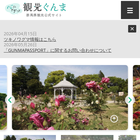
トップ
›
スポット
›
敷島公園門倉テクノばら園
2026年04月15日
ツキノワグマ情報はこちら
2026年05月26日
敷島公園門倉テクノばら園
「GUNMAPASSPORT」に関するお問い合わせについて