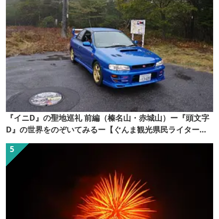
『イニD』の聖地巡礼 前編（榛名山・赤城山）ー『頭文字
D』の世界をのぞいてみるー【ぐんま観光県民ライター
（ぐん記者）】