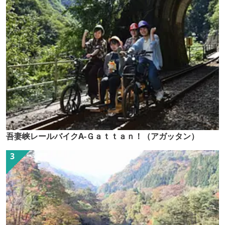
吾妻峡レールバイクA-Ｇａｔｔａｎ！（アガッタン）