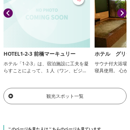
HOTEL1-2-3 前橋マーキュリー
ホテル グリ
ホテル「1-2-3」は、宿泊施設に工夫を凝
サウナ付大浴場
らすことによって、１人（ワン、ビジネ
寝具使用。 心
スパーソン等）だけでなく、2人（ツー、
この場所からお
カップル・夫婦等）でも、さらに3人（ス
リー、ファミリー・夫婦子連れ等）で
観光スポット一覧
も、エコノミーに泊まることができるホ
テルです。
このページを見た人はこちらのページも見ています