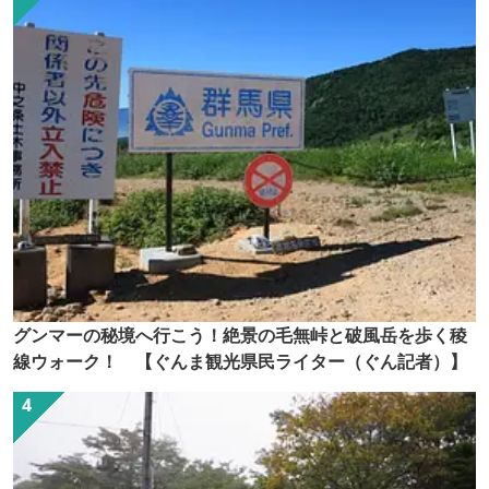
グンマーの秘境へ行こう！絶景の毛無峠と破風岳を歩く稜
線ウォーク！ 【ぐんま観光県民ライター（ぐん記者）】