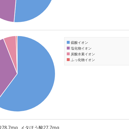
硫酸イオン
塩化物イオン
炭酸水素イオン
ふっ化物イオン
78.7mg
メタほう酸27.7mg