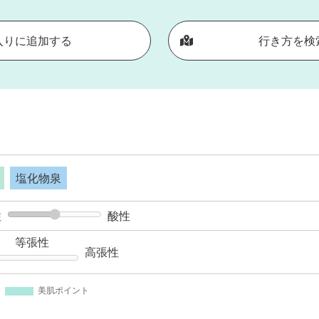
入りに追加する
行き方を検
塩化物泉
性
酸性
等張性
高張性