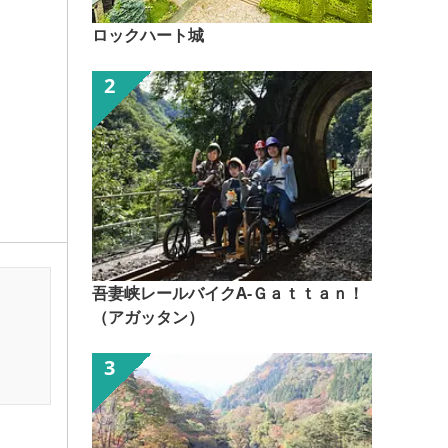
ロックハート城
吾妻峡レールバイクA-Ｇａｔｔａｎ！
（アガッタン）