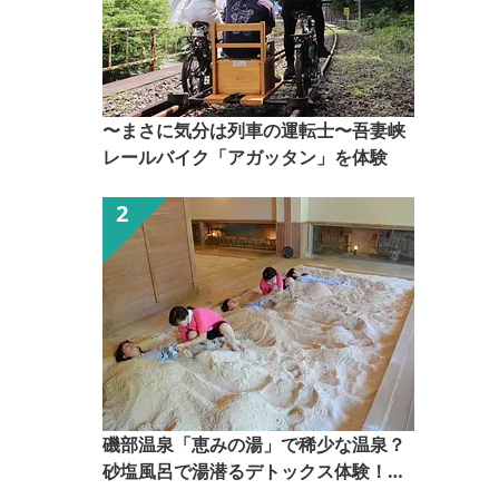
〜まさに気分は列車の運転士〜吾妻峡
レールバイク「アガッタン」を体験
磯部温泉「恵みの湯」で稀少な温泉？
砂塩風呂で湯潜るデトックス体験！
【ぐんま観光県民ライター（ぐん記