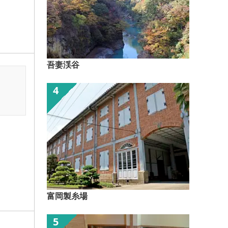
吾妻渓谷
富岡製糸場