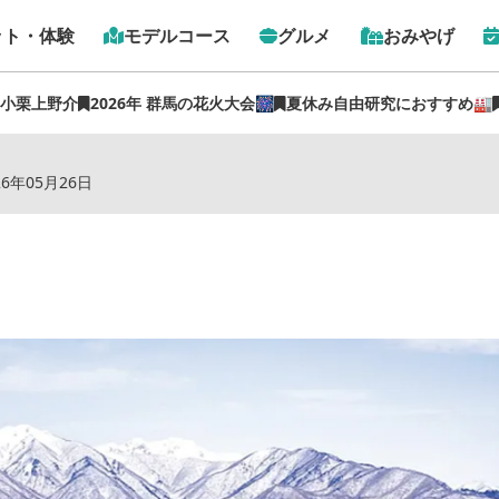
ット・体験
モデルコース
グルメ
おみやげ
 小栗上野介
2026年 群馬の花火大会🎆
夏休み自由研究におすすめ🏭
トップ
›
スポット
›
猿ヶ京温泉
26年05月26日