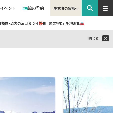
イベント
旅の予約
事業者の皆様へ
熱気×迫力の沼田まつり👺
『頭文字D』聖地巡礼🚘
閉じる