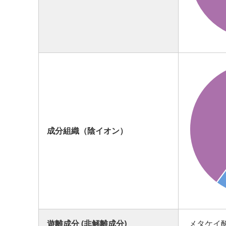
成分組織（陰イオン）
遊離成分 (非解離成分)
メタケイ酸