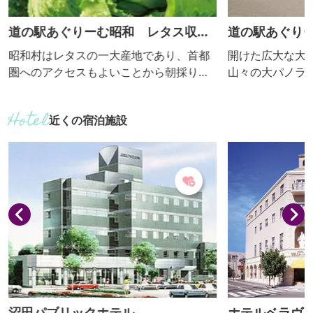
道の駅あぐりーむ昭和 レタス収穫
道の駅あぐりー
体験
ル
昭和村はレタスの一大産地であり、首都
開けた広大な大
圏へのアクセスもよいことから朝採りレ
山々の大パノラ
タスは新鮮で大変人気があります。そん
岸段丘沿いを走
な昭和村のレタス畑で収穫を体験し、と
のサイクリング
近くの宿泊施設
れたて新鮮レタスを食べてみてくださ
イクをお貸しし
い。
していただけま
長130cm以上
で家族みんなで
沼田パブリックホテル
ホテルベラヴ