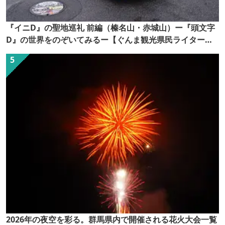
『イニD』の聖地巡礼 前編（榛名山・赤城山）ー『頭文字
D』の世界をのぞいてみるー【ぐんま観光県民ライター
（ぐん記者）】
2026年の夜空を彩る。群馬県内で開催される花火大会一覧