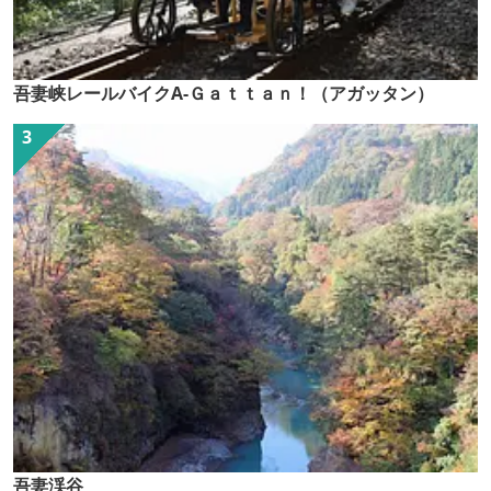
吾妻峡レールバイクA-Ｇａｔｔａｎ！（アガッタン）
吾妻渓谷