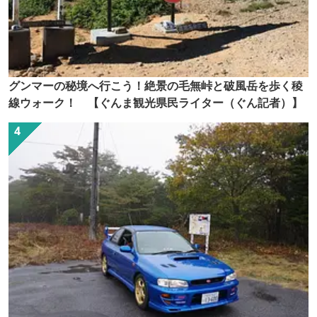
グンマーの秘境へ行こう！絶景の毛無峠と破風岳を歩く稜
線ウォーク！ 【ぐんま観光県民ライター（ぐん記者）】