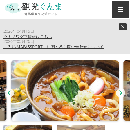
トップ
›
スポット
›
山田商店
2026年04月15日
ツキノワグマ情報はこちら
2026年05月26日
山田商店
「GUNMAPASSPORT」に関するお問い合わせについて