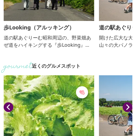
歩Looking（アルッキング）
道の駅あぐりー
ル
道の駅あぐりーむ昭和周辺の、野菜畑あ
開けた広大な大
ぜ道をハイキングする『歩Looking』
山々の大パノラ
は、高原地帯に広がる畑と農作物、見渡
岸段丘沿いを走
す限りにそびえる山々をゆっくり眺めな
のサイクリング
近くのグルメスポット
がら歩いていただけます。おすすめコー
イクをお貸しし
スは2コースあり、お時間や体力によって
していただけま
お選びいただけます。
長130cm以上
で家族みんなで