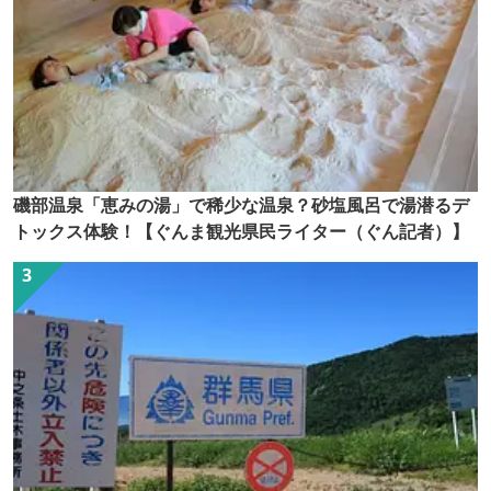
磯部温泉「恵みの湯」で稀少な温泉？砂塩風呂で湯潜るデ
トックス体験！【ぐんま観光県民ライター（ぐん記者）】