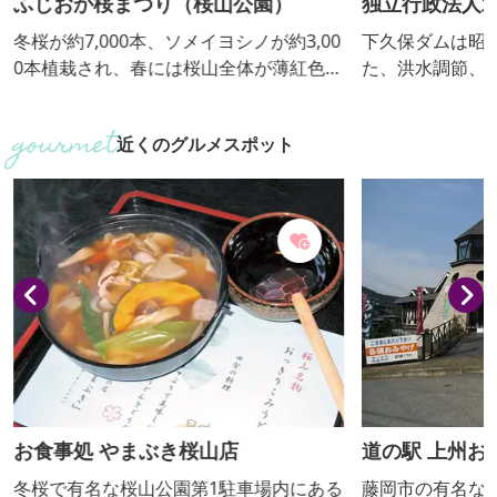
ふじおか桜まつり（桜山公園）
独立行政法人
管理所
冬桜が約7,000本、ソメイヨシノが約3,00
下久保ダムは昭
0本植栽され、春には桜山全体が薄紅色に
た、洪水調節、
染まる。国の名勝、および天然記念物に
持、都市用水の
も指定されているフユザクラは11月上旬
多目的ダムです
近くのグルメスポット
から12月中旬に見頃を迎えるが、秋に開
トの利用者が多
花しなかったつぼみが越冬し、春に花を
傍には国の名勝
咲かせる「二度咲き」の珍しい桜です。
石峡」や、初冬
秋には周辺の紅葉とともに楽しむことが
「神川町の城峯
できます。上毛かるたの「さ」『三波石
公園」があります。 ■見学内容
と共に名高い冬桜』の場所です。
無 ダムの職員
せていただいた後
お食事処 やまぶき桜山店
道の駅 上州お
冬桜で有名な桜山公園第1駐車場内にある
藤岡市の有名な