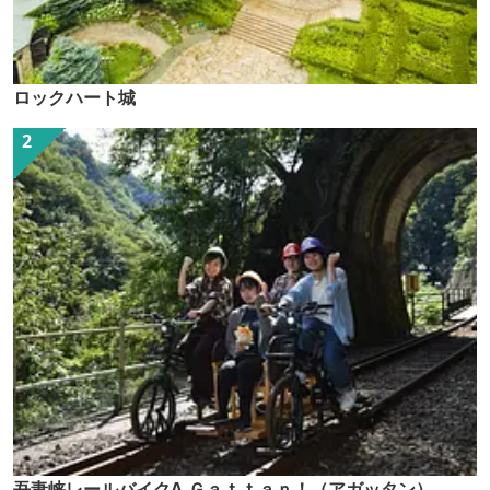
ロックハート城
吾妻峡レールバイクA-Ｇａｔｔａｎ！（アガッタン）