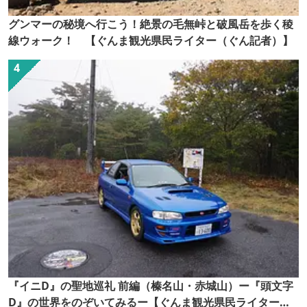
グンマーの秘境へ行こう！絶景の毛無峠と破風岳を歩く稜
線ウォーク！ 【ぐんま観光県民ライター（ぐん記者）】
『イニD』の聖地巡礼 前編（榛名山・赤城山）ー『頭文字
D』の世界をのぞいてみるー【ぐんま観光県民ライター