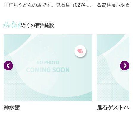
手打ちうどんの店です。鬼石店（0274-5
る資料展示や石
2-2092）もあります。 【おっきりこみ提
り地域の文化や
供期間：10月下旬～１月中旬】
には食堂「暖炉
近くの宿泊施設
す。 ■営業時間／9：00～17：00 食
堂 11：00～1
日（祝日の場合
神水館
鬼石ゲストハ