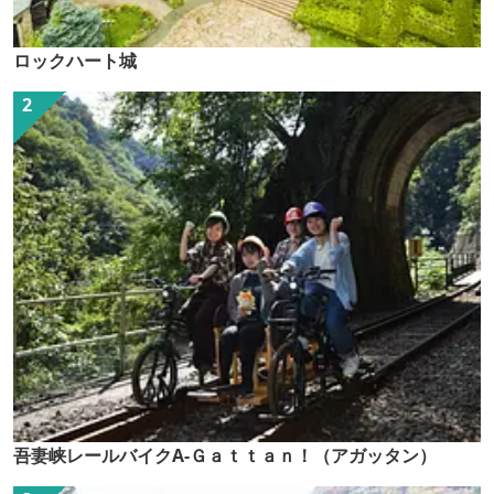
ロックハート城
吾妻峡レールバイクA-Ｇａｔｔａｎ！（アガッタン）