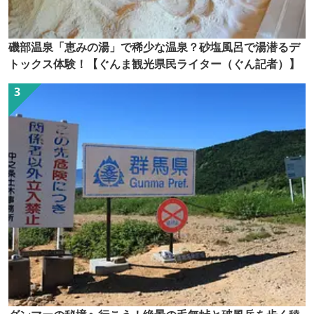
磯部温泉「恵みの湯」で稀少な温泉？砂塩風呂で湯潜るデ
トックス体験！【ぐんま観光県民ライター（ぐん記者）】