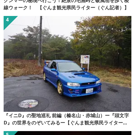
グンマーの秘境へ行こう！絶景の毛無峠と破風岳を歩く稜
線ウォーク！ 【ぐんま観光県民ライター（ぐん記者）】
『イニD』の聖地巡礼 前編（榛名山・赤城山）ー『頭文字
D』の世界をのぞいてみるー【ぐんま観光県民ライター
（ぐん記者）】