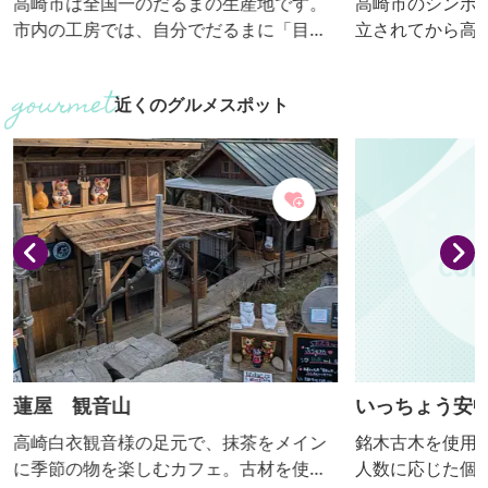
高崎市は全国一のだるまの生産地です。
高崎市のシンボ
市内の工房では、自分でだるまに「目」
立されてから高
と「髭」を描くだるまの絵付け体験を行
観音様。高さ41.
うこともできます。
トンで、建設当
近くのグルメスポット
誇ったといわれ
蓮屋 観音山
いっちょう安
高崎白衣観音様の足元で、抹茶をメイン
銘木古木を使用
に季節の物を楽しむカフェ。古材を使っ
人数に応じた個