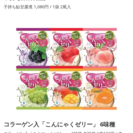
子持ち鮎甘露煮 1,080円 / 1袋 2尾入
コラーゲン入「こんにゃくゼリー」 6味種