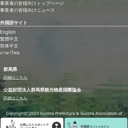
事業者の皆様向けトップページ
事業者の皆様向けニュース
外国語サイト
English
繁體中文
简体中文
ภาษาไทย
群馬県
詳細はこちら
公益財団法人群馬県観光物産国際協会
詳細はこちら
Copyright(C)2023 Gunma Prefecture & Gunma Association of
Tourism,Local Products & International Exchange
お気に入りスポットで
AI温泉
コンシェルジュ
0