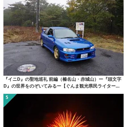
『イニD』の聖地巡礼 前編（榛名山・赤城山）ー『頭文字
D』の世界をのぞいてみるー【ぐんま観光県民ライター
（ぐん記者）】