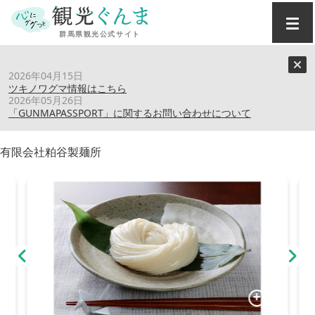
トップ
›
おみやげ
›
上州地粉 ねじれうどん
2026年04月15日
ツキノワグマ情報はこちら
2026年05月26日
上州地粉 ねじれうどん
「GUNMAPASSPORT」に関するお問い合わせについて
有限会社粕谷製麺所