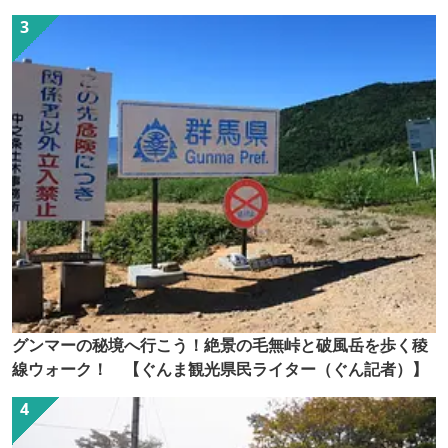
グンマーの秘境へ行こう！絶景の毛無峠と破風岳を歩く稜
線ウォーク！ 【ぐんま観光県民ライター（ぐん記者）】