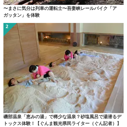
〜まさに気分は列車の運転士〜吾妻峡レールバイク「ア
ガッタン」を体験
磯部温泉「恵みの湯」で稀少な温泉？砂塩風呂で湯潜るデ
トックス体験！【ぐんま観光県民ライター（ぐん記者）】