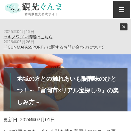
トップ
›
特集記事
›
2026年04月15日
地域の方との触れあいも醍醐味のひとつ！～「富岡市×リア
ツキノワグマ情報はこちら
ル宝探し®」の楽しみ方～
2026年05月26日
「GUNMAPASSPORT」に関するお問い合わせについて
地域の方との触れあいも醍醐味のひと
つ！～「富岡市×リアル宝探し®」の楽
しみ方～
更新日: 2024年07月01日