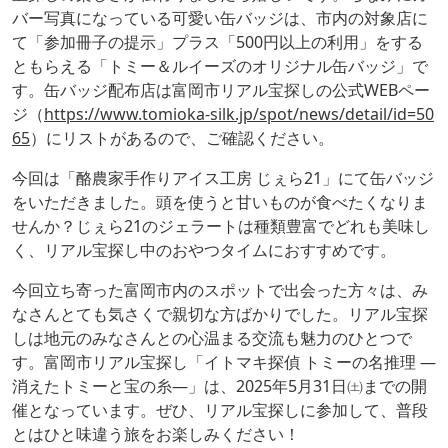
バー写真になっている可愛い缶バッジは、市内の対象店に
て「参加冊子の提示」プラス「500円以上の利用」をする
ともらえる「トミー＆ルイーズのオリジナル缶バッジ」で
す。缶バッジ配布店は富岡市リアル宝探しの公式WEBペー
ジ（
https://www.tomioka-silk.jp/spot/news/detail/id=50
65
）にリストがあるので、ご確認ください。
今回は「酪農家手作りアイス工房 じぇら21」にて缶バッジ
をいただきました。頭を使うと甘いものが食べたくなりま
せんか？じぇら21のジェラートは種類豊富でどれも美味し
く、リアル宝探し中のおやつタイムにおすすめです。
今回立ち寄った富岡市内のスポットで出会った方々は、み
なさんとても気さくで親切な方ばかりでした。リアル宝探
しは地元のみなさんとの心温まる交流も魅力のひとつで
す。富岡市リアル宝探し「イトマキ探偵 トミーの名推理 ―
消えたトミーと宝の糸―」は、2025年5月31日㈯までの開
催となっています。ぜひ、リアル宝探しに参加して、普段
とはひと味違う旅をお楽しみください！