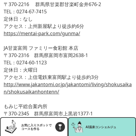
〒370-2216 群馬県甘楽郡甘楽町金井676-2
TEL：0274-67-7415
定休日：なし
アクセス：上州新屋駅より徒歩約6分
https://mentai-park.com/gunma/
JA甘楽富岡 ファミリー食彩館 本店
〒370-2316 群馬県富岡市富岡2638-1
TEL：0274-60-1123
定休日：火曜日
アクセス：上信電鉄東富岡駅より徒歩約3分
http://www.jakantomi.or.jp/jakantomi/living/shokusaika
n/shokusaikanhontenn/
もみじ平総合案内所
〒370-2345 群馬県富岡市上黒岩1377-1
TEL：0274-64-3049
お気に入りスポットで
AI温泉
コンシェルジュ
定休日：月曜日
0
コースを作る
アクセス：上州富岡駅より車で約10分