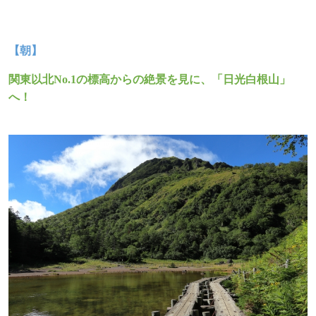
【朝】
関東以北
No.1
の標高からの絶景を見に、「日光白根山」
へ！