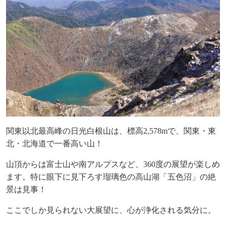
関東以北最高峰の日光白根山は、標高
2,578m
で、関東・東
北・北海道で一番高い山！
山頂からは富士山や南アルプスなど、
360
度の展望が楽しめ
ます。特に眼下に見下ろす瑠璃色の高山湖「五色沼」の絶
景は
見事！
ここでしか見られない大展望に、心が浄化される気分に。