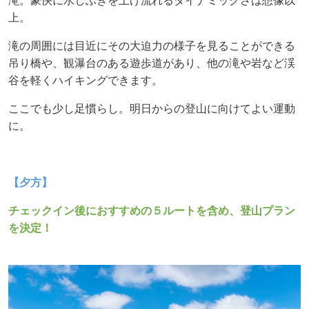
滝。豪快に水しぶきを上げ流れるダイナミックさは想像以
上。
滝の周囲には目近にその大迫力の様子を見ることができる
吊り橋や、
観瀑台のある遊歩道があり、他の滝や岩など渓
谷を軽くハイキングできます。
ここでも少し足慣らし。明日からの登山に向けてよい運動
に。
【夕方】
チェックイン後におすすめの５ルートを含め、登山プラン
を決定！