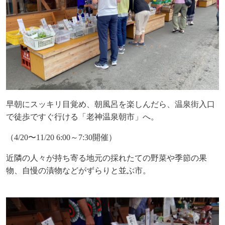
早朝にスッキリ目覚め、朝風呂を楽しんだら、温泉街入口
で徒歩ですぐ行ける「老神温泉朝市」へ。
（
4/20
〜
11/20 6:00
～
7:30
開催）
近隣の人々が持ち寄る地元の採れたての野菜や季節の果
物、自慢の漬物などがずらりと並ぶ市。