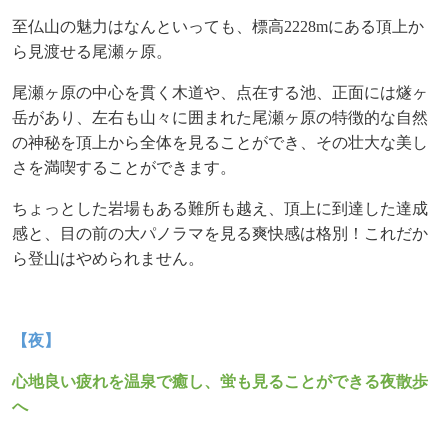
至仏山の魅力はなんといっても、標高
2228m
にある頂上か
ら見渡せる尾瀬ヶ原。
尾瀬ヶ原の中心を貫く木道や、点在する池、正面には燧ヶ
岳があり、左右も山々に囲まれた尾瀬ヶ原の
特徴的な自然
の神秘を頂上から全体を見ることができ、その壮大な美し
さを満喫することができます。
ちょっとした岩場もある難所も越え、頂上に到達した達成
感と、目の前の大パノラマを見る爽快感は
格別！これだか
ら登山はやめられません。
【夜】
心地良い疲れを温泉で癒し、蛍も見ることができる夜散歩
へ