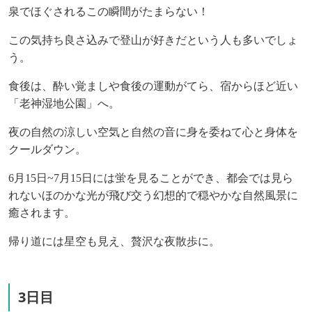
泉でほぐされるこの瞬間がたまらない！
この気持ち良さ込みで登山が好きだという人も多いでしょ
う。
食後は、酔い覚ましや食後の運動がてら、宿からほど近い
「老神湿地公園」へ。
夜の自然の涼しい空気と自然の音に身を委ねて心と身体を
クールダウン。
6
月
15
日
~7
月
15
日には蛍を見ることができ、都会では見ら
れないほのかな光が飛び交う
幻想的で穏やかな自然風景に
癒されます。
帰り道には星空も見え、贅沢な夜散歩に。
3日目