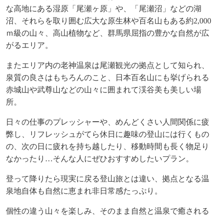
な高地にある湿原「尾瀬ヶ原」や、「尾瀬沼」などの湖
沼、
それらを取り囲む広大な原生林や百名山もある約
2,000
ｍ級の山々、高山植物など、
群馬県屈指の豊かな自然が広
がるエリア。
またエリア内の老神温泉は尾瀬観光の拠点として知られ、
泉質の良さはもちろんのこと、
日本百名山にも挙げられる
赤城山や武尊山などの山々に囲まれて渓谷美も美しい場
所。
日々の仕事のプレッシャーや、めんどくさい人間関係に疲
弊し、リフレッシュがてら休日に趣味の登山には行くもの
の、
次の日に疲れを持ち越したり、移動時間も長く物足り
なかったり…そんな人にぜひおすすめしたいプラン。
登って降りたら現実に戻る登山旅とは違い、拠点となる温
泉地自体も自然に恵まれ非日常感たっぷり。
個性の違う山々を楽しみ、そのまま自然と温泉で癒される