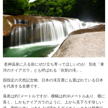
老神温泉に入る前にぜひ立ち寄ってほしいのが、別名「東
洋のナイアガラ」とも呼ばれる
「吹割の滝」。
国指定の天然記念物、日本の滝百選にも選ばれている日本
を代表する名勝です。
落差は約
7
メートルですが、横幅は約
30
メートルあり、横に
長く、しかもナイアガラのように、
上から見下ろす珍しい