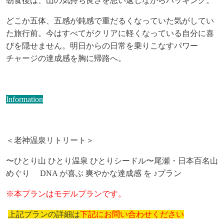
朝食後は、山の気持ち良さを思い返しながらパッキング。
どこか五体、五感が鈍感で重だるくなっていた気がしてい
た旅行前。今はすべてがクリアに軽くなっている
自分に喜
びを隠せません。明日からの日常を乗りこなすパワー
チャージの達成感を胸に帰路へ。
Information
＜老神温泉リトリート＞
〜ひとり山 ひとり温泉 ひとりシードル〜尾瀬・日本百名山
めぐり
DNA
が喜ぶ 爽やかな達成感 を
♪
プラン
※
本プランはモデルプランです。
上記プランの詳細は
下記にお問い合わせください