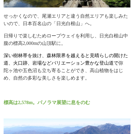
せっかくなので、尾瀬エリアと違う自然エリアも楽しみた
いので、日本百名山の「日光白根山」へ。
日帰りで楽しむためロープウェイを利用し、日光白根山中
腹の標高
2,000m
の山頂駅に。
深い樹林帯を抜け、森林限界を越えると見晴らしの開けた
道、火口跡、岩場などバリエーション豊かな
登山道で
弥
陀ヶ池や五色沼も立ち寄ることができ、高山植物をはじ
め、自然の多彩な美しさを楽しめます。
標高は
2,578m
。パノラマ展望に息をのむ