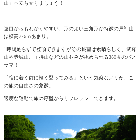
山」へ立ち寄りましょう！
遠目からもわかりやすい、形のよい三角形が特徴の戸神山
は標高
776
ｍあまり。
1
時間足らずで登頂できますがその眺望は素晴らしく、武尊
山や赤城山、
子持山などの山並みが眺められる
360
度のパノ
ラマ！
「宿に着く前に軽く登ってみる」という気楽なノリが、こ
の旅の自由さの象徴。
適度な運動で旅の序盤からリフレッシュできます。