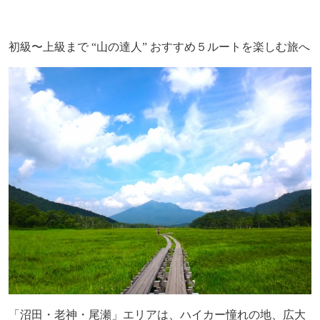
初級〜上級まで
“
山の達人
”
おすすめ５ルートを楽しむ旅へ
「沼田・老神・尾瀬」エリアは、ハイカー憧れの地、広大