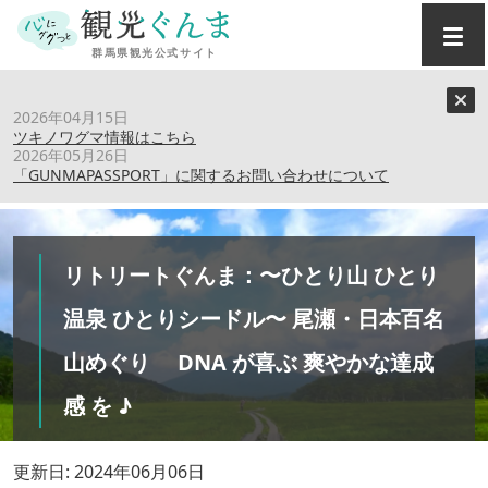
トップ
›
特集記事
›
2026年04月15日
リトリートぐんま：〜ひとり山 ひとり温泉 ひとりシード
ツキノワグマ情報はこちら
ル〜 尾瀬・日本百名山めぐり DNA が喜ぶ 爽やかな達成
2026年05月26日
「GUNMAPASSPORT」に関するお問い合わせについて
感 を ♪
リトリートぐんま：〜ひとり山 ひとり
温泉 ひとりシードル〜 尾瀬・日本百名
山めぐり DNA が喜ぶ 爽やかな達成
感 を ♪
更新日: 2024年06月06日