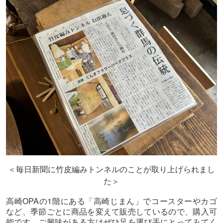
＜毎日新聞に竹皮編みトンネルのことが取り上げられまし
た＞
OPA
1
高崎
の
階にある「高崎じまん」でコースターやカゴ
など、季節ごとに商品を変えて販売しているので、購入可
能です。ご興味がある方はぜひ足を運び手にとってみてく