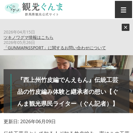
トップ
›
特集記事
›
2026年04月15日
『西上州竹皮編でんえもん』伝統工芸品の竹皮編み体験と継
ツキノワグマ情報はこちら
承者の想い【ぐんま観光県民ライター（ぐん記者）】
2026年05月26日
「GUNMAPASSPORT」に関するお問い合わせについて
『西上州竹皮編でんえもん』伝統工芸
品の竹皮編み体験と継承者の想い【ぐ
んま観光県民ライター（ぐん記者）】
更新日: 2026年06月09日