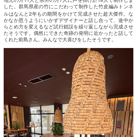
地元の方
人と県外の方
人に声を掛け計
人で制作しま
した。群馬県産の竹にこだわって制作した竹皮編みトンネ
2
ルはなんと
年もの期間をかけて完成させた超大傑作。な
かなか思うようにいかずデザイナーと話し合って、途中か
らとめ方を変えるなど試行錯誤を繰り返しながら完成させ
たそうです。偶然にできた奇跡の発明に近かったと話して
くれた前島さん。みんなで大喜びをしたそうです。