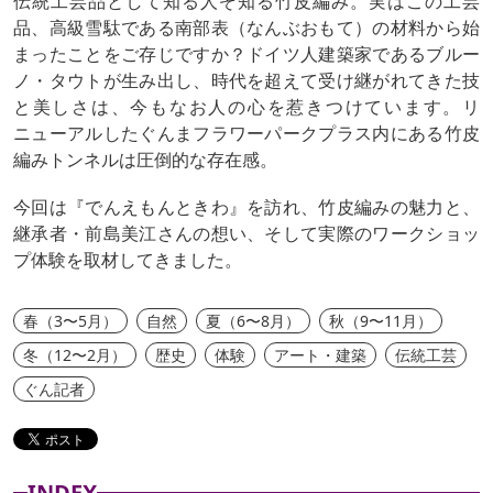
伝統工芸品として知る人ぞ知る竹皮編み。実はこの工芸
品、高級雪駄である南部表（なんぶおもて）の材料から始
まったことをご存じですか？ドイツ人建築家であるブルー
ノ・タウトが生み出し、時代を超えて受け継がれてきた技
と美しさは、今もなお人の心を惹きつけています。リ
ニューアルしたぐんまフラワーパークプラス内にある竹皮
編みトンネルは圧倒的な存在感。
今回は『でんえもんときわ』を訪れ、竹皮編みの魅力と、
継承者・前島美江さんの想い、そして実際のワークショッ
プ体験を取材してきました。
春（3〜5月）
自然
夏（6〜8月）
秋（9〜11月）
冬（12〜2月）
歴史
体験
アート・建築
伝統工芸
ぐん記者
INDEX