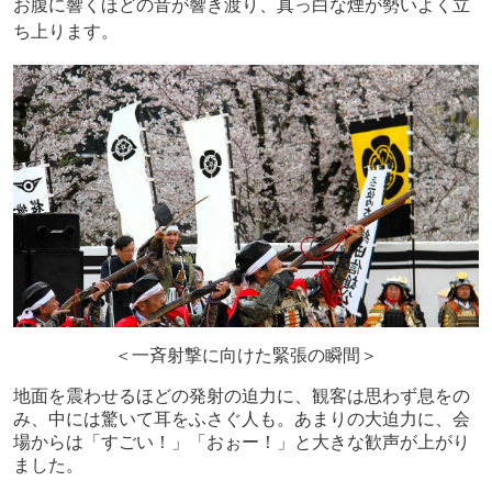
お腹に響くほどの音が響き渡り、真っ白な煙が勢いよく立
ち上ります。
＜一斉射撃に向けた緊張の瞬間＞
地面を震わせるほどの発射の迫力に、観客は思わず息をの
み、中には驚いて耳をふさぐ人も。あまりの大迫力に、会
場からは「すごい！」「おぉー！」と大きな歓声が上がり
ました。