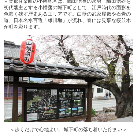
甘楽郡甘楽町の小幡地区は、織田信長の次男・織田信雄を
初代藩主とする小幡藩の城下町として、江戸時代の面影を
色濃く残す歴史あるエリアです。白壁の武家屋敷や石畳の
道、日本名水百選「雄川堰」が流れ、春には見事な桜並木
が町を彩ります。
＜歩くだけで心地よい、城下町の落ち着いた佇まい＞