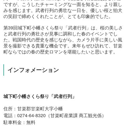
ですが、こうしたチャーミングな一面を知ると、より親し
みを感じます。武者行列の勇壮な一日を、優しい桜と狛犬
の笑顔で締めくくれたことが、とても印象的でした。
39
第
回城下町小幡さくら祭り「武者行列」は、桜の美しさ
と武者行列の勇壮さが見事に調和した春のイベントでし
た。戦国時代の歴史を感じながら、カメラ片手に美しい風
景を撮影できる貴重な機会です。来年もぜひ訪れて、甘楽
町ならではの春の歴史ロマンを堪能したいと思います。
インフォメーション
城下町小幡さくら祭り「武者行列」
住所：甘楽郡甘楽町大字小幡
電話：0274-64-8320（甘楽町産業課 商工観光係）
駐車料金：無料