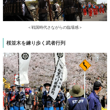
＜戦国時代さながらの臨場感＞
桜並木を練り歩く武者行列