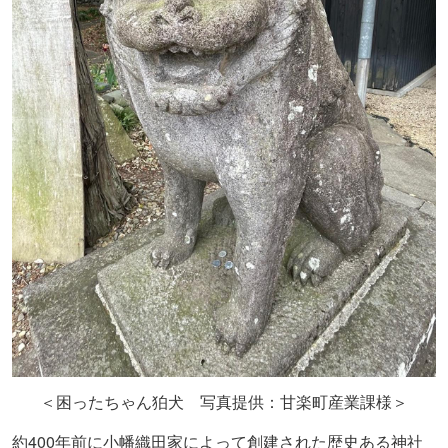
＜困ったちゃん狛犬 写真提供：甘楽町産業課様＞
400
約
年前に小幡織田家によって創建された歴史ある神社