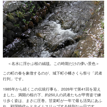
＜名水に浮かぶ桜の絨毯。この時期だけの儚い景色＞
この町の春を象徴するのが、城下町小幡さくら祭り「武者
行列」です。
1985年から続くこの伝統行事も、2026年で第41回を迎え
ました。満開の桜の下、約250人の武者たちが甲冑姿で練
り歩く姿は、まさに圧巻。甘楽町が一年で最も活気にあふ
れ、戦国時代へとタイムスリップする特別な一日です。