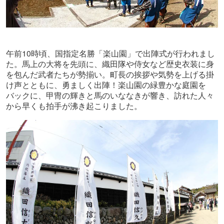
10
午前
時頃、国指定名勝「楽山園」で出陣式が行われまし
た。馬上の大将を先頭に、織田隊や侍女など歴史衣装に身
を包んだ武者たちが勢揃い。町長の挨拶や気勢を上げる掛
け声とともに、勇ましく出陣！楽山園の緑豊かな庭園を
バックに、甲冑の輝きと馬のいななきが響き、訪れた人々
から早くも拍手が沸き起こりました。