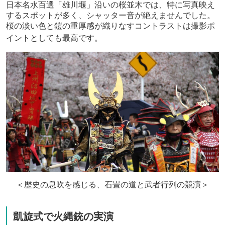
日本名水百選「雄川堰」沿いの桜並木では、特に写真映え
するスポットが多く、シャッター音が絶えませんでした。
桜の淡い色と鎧の重厚感が織りなすコントラストは撮影ポ
イントとしても最高です。
＜歴史の息吹を感じる、石畳の道と武者行列の競演＞
凱旋式で火縄銃の実演