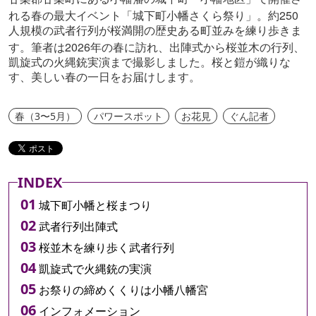
250
れる春の最大イベント「城下町小幡さくら祭り」。約
人規模の武者行列が桜満開の歴史ある町並みを練り歩きま
2026
す。筆者は
年の春に訪れ、出陣式から桜並木の行列、
凱旋式の火縄銃実演まで撮影しました。桜と鎧が織りな
す、美しい春の一日をお届けします。
春（3〜5月）
パワースポット
お花見
ぐん記者
INDEX
城下町小幡と桜まつり
武者行列出陣式
桜並木を練り歩く武者行列
凱旋式で火縄銃の実演
お祭りの締めくくりは小幡八幡宮
インフォメーション