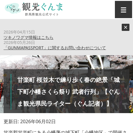
トップ
›
特集記事
›
2026年04月15日
甘楽町 桜並木で練り歩く春の絶景「城下町小幡さくら祭り
ツキノワグマ情報はこちら
武者行列」【ぐんま観光県民ライター（ぐん記者）】
2026年05月26日
「GUNMAPASSPORT」に関するお問い合わせについて
甘楽町 桜並木で練り歩く春の絶景「城
下町小幡さくら祭り 武者行列」【ぐん
ま観光県民ライター（ぐん記者）】
更新日: 2026年06月02日
甘楽郡甘楽町にある小幡藩の城下町「小幡地区」で開催さ