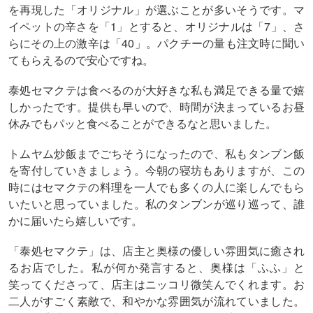
を再現した「オリジナル」が選ぶことが多いそうです。マ
イペットの辛さを「1」とすると、オリジナルは「7」、さ
らにその上の激辛は「40」。パクチーの量も注文時に聞い
てもらえるので安心ですね。
泰処セマクテは食べるのが大好きな私も満足できる量で嬉
しかったです。提供も早いので、時間が決まっているお昼
休みでもパッと食べることができるなと思いました。
トムヤム炒飯までごちそうになったので、私もタンブン飯
を寄付していきましょう。今朝の寝坊もありますが、この
時にはセマクテの料理を一人でも多くの人に楽しんでもら
いたいと思っていました。私のタンブンが巡り巡って、誰
かに届いたら嬉しいです。
「泰処セマクテ」は、店主と奥様の優しい雰囲気に癒され
るお店でした。私が何か発言すると、奥様は「ふふ」と
笑ってくださって、店主はニッコリ微笑んでくれます。お
二人がすごく素敵で、和やかな雰囲気が流れていました。