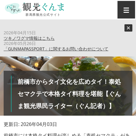
トップ
›
特集記事
›
2026年04月15日
前橋市からタイ文化を広めタイ！泰処セマクテで本格タイ料
ツキノワグマ情報はこちら
理を堪能【ぐんま観光県民ライター（ぐん記者）】
2026年05月26日
「GUNMAPASSPORT」に関するお問い合わせについて
前橋市からタイ文化を広めタイ！泰処
セマクテで本格タイ料理を堪能【ぐん
ま観光県民ライター（ぐん記者）】
更新日: 2026年04月03日
前橋市には本格タイ料理が楽しめる「泰処セマクテ」があ