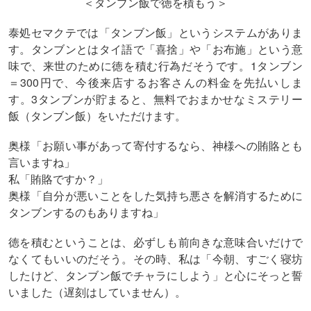
＜タンブン飯で徳を積もう＞
泰処セマクテでは「タンブン飯」というシステムがありま
す。タンブンとはタイ語で「喜捨」や「お布施」という意
味で、来世のために徳を積む行為だそうです。1タンブン
＝300円で、今後来店するお客さんの料金を先払いしま
す。3タンブンが貯まると、無料でおまかせなミステリー
飯（タンブン飯）をいただけます。
奥様「お願い事があって寄付するなら、神様への賄賂とも
言いますね」
私「賄賂ですか？」
奥様「自分が悪いことをした気持ち悪さを解消するために
タンブンするのもありますね」
徳を積むということは、必ずしも前向きな意味合いだけで
なくてもいいのだそう。その時、私は「今朝、すごく寝坊
したけど、タンブン飯でチャラにしよう」と心にそっと誓
いました（遅刻はしていません）。