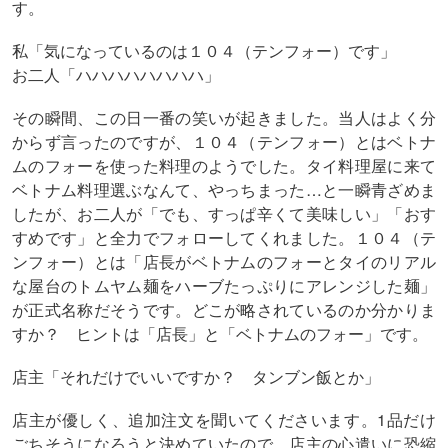
す。
私「気になっているのは１０４（テンフォー）です」
お二人「ハハハハハハハハ」
その瞬間、この日一番の笑いが起きました。当人はよく分
からず言ったのですが、１０４（テンフォー）とはベトナ
ムのフォーを使った料理のようでした。タイ料理屋に来て
ベトナム料理選ぶなんて、やっちまった…と一瞬青ざめま
したが、お二人が「でも、すっぱ辛くて美味しい」「おす
すめです」と全力でフォローしてくれました。１０４（テ
ンフォー）とは「店長がベトナムのフォーとタイのリアル
な屋台のトムヤム麺をハーブたっぷりにアレンジした麺」
が正式名称だそうです。どこが略されているのか分かりま
すか？ ヒントは「店長」と「ベトナムのフォー」です。
店主「それだけでいいですか？ タンブン飯とか」
店主が優しく、追加注文を聞いてくださいます。1品だけ
ごちそうになろうと決めていたので、店主の心遣いに恐縮