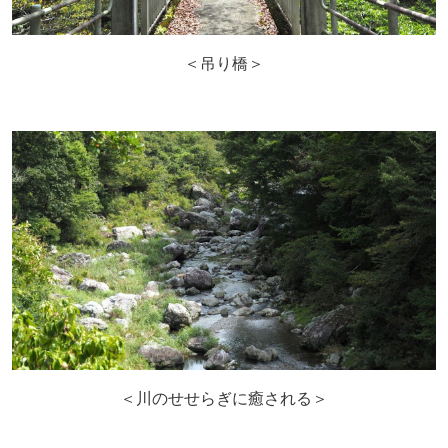
＜吊り橋＞
＜川のせせらぎに癒される＞