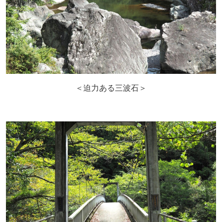
＜迫力ある三波石＞