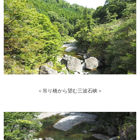
＜吊り橋から望む三波石峡＞