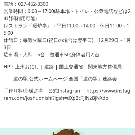
電話：027-452-3300
営業時間：9:00～17:00(駐車場・トイレ・公衆電話などは2
4時間利用可能)
レストラン『暖炉亭』：平日11:00～14:00 休日11:00～1
5:00
休館日：毎週火曜日(祝日の場合は翌平日)、12月29日～1月
3日
駐車場：大型：5台 普通車50(身障者用2)台
HP：
上州おにし | 道路 | 国土交通省 関東地方整備局
道の駅 公式ホームページ 全国「道の駅」連絡会
手作り料理 暖炉亭 公式Instagram：
https://www.instag
ram.com/joshuonishi?igsh=dXp2cTJlNzBjNXdo