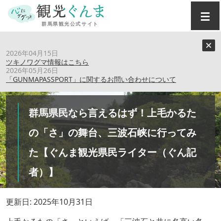
トップ
›
特集記事
›
2026年04月15日
群馬県民なら言えるはず！上毛かるたの「さ」の舞台、三波
ツキノワグマ情報はこちら
石峡に行ってみた【ぐんま観光県民ライター（ぐん記者）】
2026年05月26日
「GUNMAPASSPORT」に関するお問い合わせについて
群馬県民なら言えるはず！上毛かるた
の「さ」の舞台、三波石峡に行ってみ
た【ぐんま観光県民ライター（ぐん記
者）】
更新日: 2025年10月31日