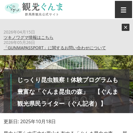
トップ
›
特集記事
›
2026年04月15日
じっくり昆虫観察！体験プログラムも豊富な「ぐんま昆虫の
ツキノワグマ情報はこちら
森」 【ぐんま観光県民ライター（ぐん記者）】
2026年05月26日
「GUNMAPASSPORT」に関するお問い合わせについて
じっくり昆虫観察！体験プログラムも
豊富な「ぐんま昆虫の森」 【ぐんま
観光県民ライター（ぐん記者）】
更新日: 2025年10月18日