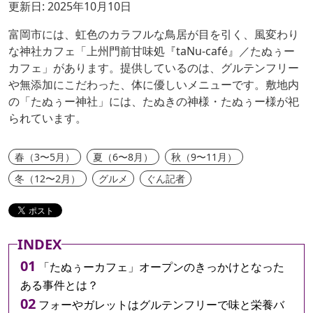
更新日: 2025年10月10日
富岡市には、虹色のカラフルな鳥居が目を引く、風変わり
な神社カフェ「上州門前甘味処『taNu-café』／たぬぅー
カフェ」があります。提供しているのは、グルテンフリー
や無添加にこだわった、体に優しいメニューです。敷地内
の「たぬぅー神社」には、たぬきの神様・たぬぅー様が祀
られています。
春（3〜5月）
夏（6〜8月）
秋（9〜11月）
冬（12〜2月）
グルメ
ぐん記者
INDEX
「たぬぅーカフェ」オープンのきっかけとなった
ある事件とは？
フォーやガレットはグルテンフリーで味と栄養バ