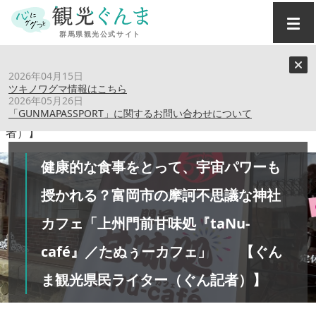
トップ
›
特集記事
›
2026年04月15日
健康的な食事をとって、宇宙パワーも授かれる？富岡市の摩
ツキノワグマ情報はこちら
訶不思議な神社カフェ「上州門前甘味処『taNu-café』／た
2026年05月26日
「GUNMAPASSPORT」に関するお問い合わせについて
ぬぅーカフェ」 【ぐんま観光県民ライター（ぐん記
者）】
健康的な食事をとって、宇宙パワーも
授かれる？富岡市の摩訶不思議な神社
カフェ「上州門前甘味処『taNu-
café』／たぬぅーカフェ」 【ぐん
ま観光県民ライター（ぐん記者）】