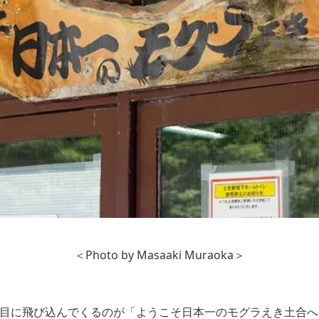
＜Photo by Masaaki Muraoka＞
ず目に飛び込んでくるのが「ようこそ日本一のモグラえき土合