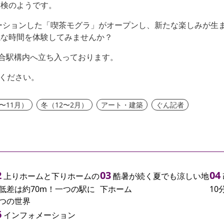
探検のようです。
ベーションした「喫茶モグラ」がオープンし、新たな楽しみが生
議な時間を体験してみませんか？
土合駅構内へ立ち入っております。
ください。
〜11月）
冬（12〜2月）
アート・建築
ぐん記者
上りホームと下りホームの
酷暑が続く夏でも涼しい地
低差は約70m！一つの駅に
下ホーム
1
つの世界
インフォメーション