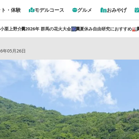
ット・体験
モデルコース
グルメ
おみやげ
 小栗上野介
2026年 群馬の花火大会🎆
夏休み自由研究におすすめ🏭
下約70m！「日本一のモグラ駅」土合駅を探索 【ぐんま観
26年05月26日