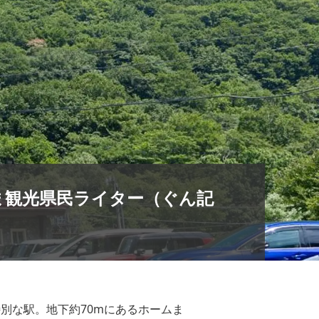
ま観光県民ライター（ぐん記
別な駅。地下約70mにあるホームま