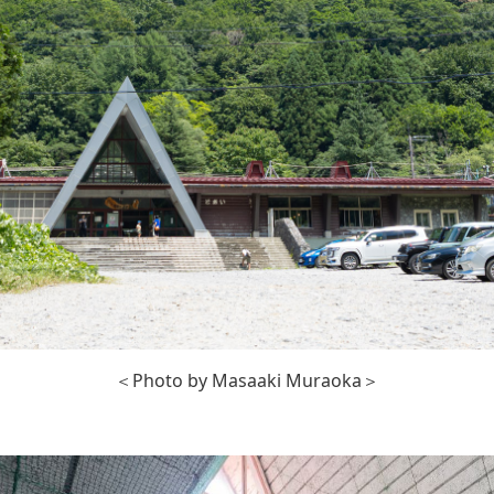
＜Photo by Masaaki Muraoka＞