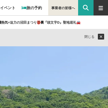
イベント
旅の予約
事業者の皆様へ
熱気×迫力の沼田まつり👺
『頭文字D』聖地巡礼🚘
光県民ライター（ぐん記者）】
閉じる