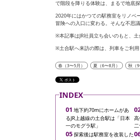
で階段を降りる体験は、まるで地底
2020年にはかつての駅務室をリノ
冒険への入口に変わる。そんな不思
※本記事はJR社員立ち会いのもと、
※土合駅へ来訪の際は、列車をご利用
春（3〜5月）
夏（6〜8月）
秋（9
INDEX
地下約70mにホームがあ
るJR上越線の土合駅は「日本
高
一のモグラ駅」
二
探索後は駅務室を改装した