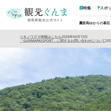
特集
スポ
群馬ゆかりの幕臣
トップ
›
特集記事
›
ホームは地
ツキノワグマ情報はこちら
2026年04月15日
「GUNMAPASSPORT」に関するお問い合わせについて
20