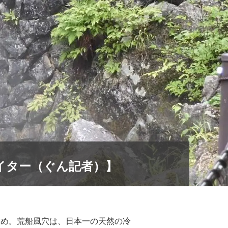
イター（ぐん記者）】
勧め。荒船風穴は、日本一の天然の冷