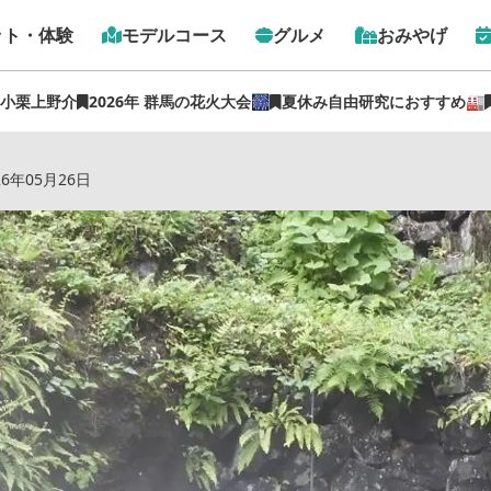
ット・体験
モデルコース
グルメ
おみやげ
 小栗上野介
2026年 群馬の花火大会🎆
夏休み自由研究におすすめ🏭
求めて観光タクシーで行く 荒船風穴の旅 【ぐんま観光県民
26年05月26日