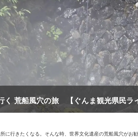
行く 荒船風穴の旅 【ぐんま観光県民ラ
場所に行きたくなる。そんな時、世界文化遺産の荒船風穴がお