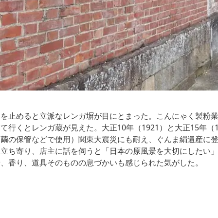
車を止めると立派なレンガ塀が目にとまった。こんにゃく製粉
行くとレンガ蔵が見えた。大正10年（1921）と大正15年（
、繭の保管などで使用）関東大震災にも耐え、ぐんま絹遺産に
に立ち寄り、店主に話を伺うと「日本の原風景を大切にしたい
景、香り、道具そのものの息づかいも感じられた気がした。