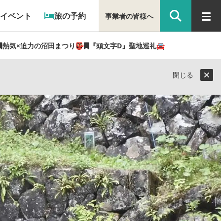
イベント
旅の予約
事業者の皆様へ
熱気×迫力の沼田まつり👺
『頭文字D』聖地巡礼🚘
ライター（ぐん記者）】
閉じる