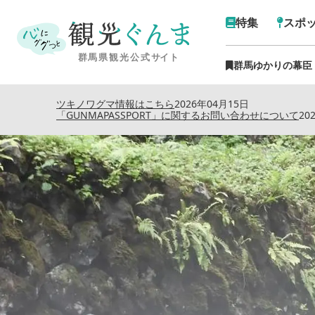
特集
スポ
群馬ゆかりの幕臣
トップ
›
特集記事
›
涼を
ツキノワグマ情報はこちら
2026年04月15日
「GUNMAPASSPORT」に関するお問い合わせについて
20