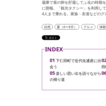
蔵庫で蚕の卵を貯蔵してふ化の時期
に朗報。「観光タクシー」を利用して
4人まで乗れる。家族・友達などのグ
自然
夏（6〜8月）
グルメ
体
INDEX
下仁田町で近代化遺産に出
会う
田
楽しい思い出を語りながら
の帰り道