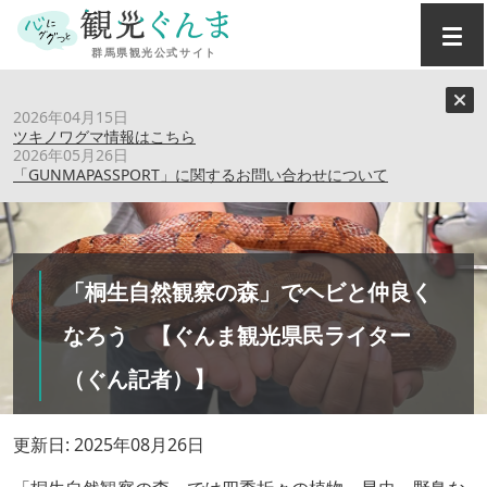
トップ
›
特集記事
›
2026年04月15日
「桐生自然観察の森」でヘビと仲良くなろう 【ぐんま観光
ツキノワグマ情報はこちら
県民ライター（ぐん記者）】
2026年05月26日
「GUNMAPASSPORT」に関するお問い合わせについて
「桐生自然観察の森」でヘビと仲良く
なろう 【ぐんま観光県民ライター
（ぐん記者）】
更新日: 2025年08月26日