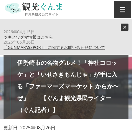
トップ
›
特集記事
›
2026年04月15日
伊勢崎市の名物グルメ！「神社コロッケ」と「いせさきもん
ツキノワグマ情報はこちら
じゃ」が手に入る「ファーマーズマーケット からか〜
2026年05月26日
「GUNMAPASSPORT」に関するお問い合わせについて
ぜ」 【ぐんま観光県民ライター（ぐん記者）】
伊勢崎市の名物グルメ！「神社コロッ
ケ」と「いせさきもんじゃ」が手に入
る「ファーマーズマーケット からか〜
ぜ」 【ぐんま観光県民ライター
（ぐん記者）】
更新日: 2025年08月26日