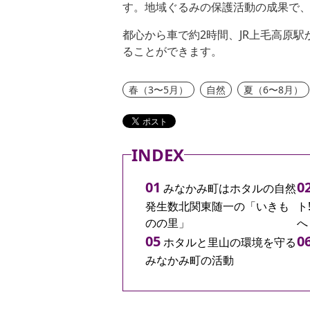
す。地域ぐるみの保護活動の成果で
都心から車で約2時間、JR上毛高原
ることができます。
春（3〜5月）
自然
夏（6〜8月）
INDEX
みなかみ町はホタルの自然
発生数北関東随一の「いきも
ト
のの里」
へ
ホタルと里山の環境を守る
みなかみ町の活動