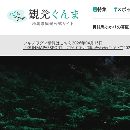
特集
スポ
群馬ゆかりの幕臣
トップ
›
特集記事
›
みなかみの夜
ツキノワグマ情報はこちら
2026年04月15日
「GUNMAPASSPORT」に関するお問い合わせについて
20