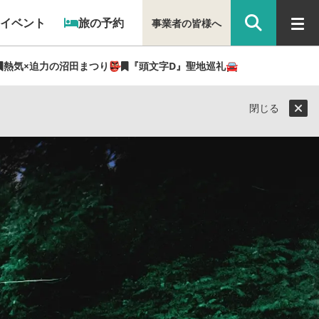
イベント
旅の予約
事業者の皆様へ
熱気×迫力の沼田まつり👺
『頭文字D』聖地巡礼🚘
観光県民ライター（ぐん記者）】
閉じる