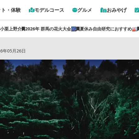
ット・体験
モデルコース
グルメ
おみやげ
 小栗上野介
2026年 群馬の花火大会🎆
夏休み自由研究におすすめ🏭
を彩る「月夜野ホタルの里」で北関東一の幻想体験 【ぐんま
26年05月26日