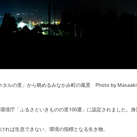
ルの里」から眺めるみなかみ町の風景 Photo by Masaaki 
環境庁「ふるさといきものの里100選」に認定されました。
なければ生息できない、環境の指標となる生き物。