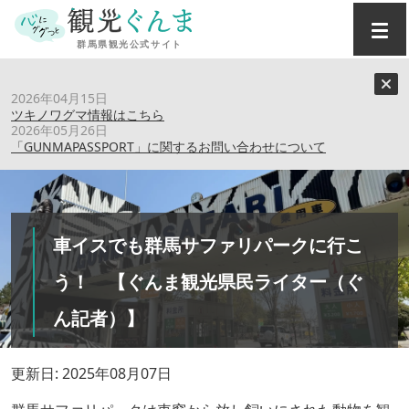
トップ
›
特集記事
›
2026年04月15日
車イスでも群馬サファリパークに行こう！ 【ぐんま観光県
ツキノワグマ情報はこちら
民ライター（ぐん記者）】
2026年05月26日
「GUNMAPASSPORT」に関するお問い合わせについて
車イスでも群馬サファリパークに行こ
う！ 【ぐんま観光県民ライター（ぐ
ん記者）】
更新日: 2025年08月07日