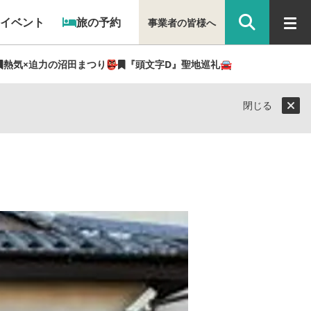
イベント
旅の予約
事業者の皆様へ
熱気×迫力の沼田まつり👺
『頭文字D』聖地巡礼🚘
閉じる