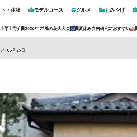
ット・体験
モデルコース
グルメ
おみやげ
 小栗上野介
2026年 群馬の花火大会🎆
夏休み自由研究におすすめ🏭
トップ
›
スポット
›
萩原旅館
26年05月26日