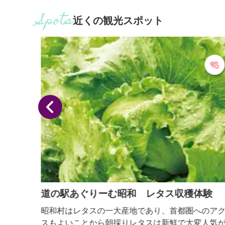
近くの観光スポット
道の駅あぐりーむ昭和 レタス収穫体験
古城。
昭和村はレタスの一大産地であり、首都圏へのアク
題を集
スもよいことから朝採りレタスは新鮮で大変人気が