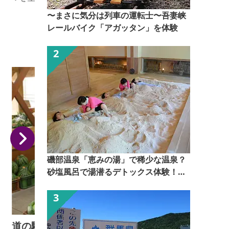
村ならではのサイクリングです。自転車はクロスバイ
〜まさに気分は列車の運転士〜吾妻峡
クをお貸ししますので、安心して運転していただけま
レールバイク「アガッタン」を体験
す。また、お子さま（身長130cm以上）の自転車もご
ざいますので家族みんなでお楽しみいただけます。
磯部温泉「恵みの湯」で稀少な温泉？
砂塩風呂で湯潜るデトックス体験！
【ぐんま観光県民ライター（ぐん記
者）】
道の駅あぐりーむ昭和