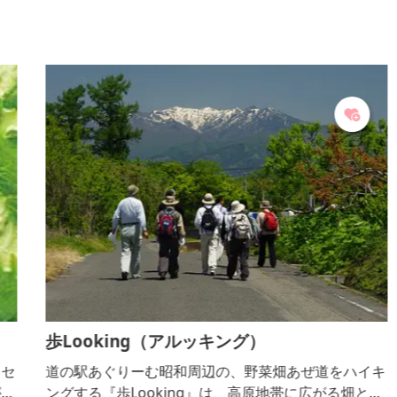
歩Looking（アルッキング）
セ
道の駅あぐりーむ昭和周辺の、野菜畑あぜ道をハイキ
あ
ングする『歩Looking』は、高原地帯に広がる畑と農