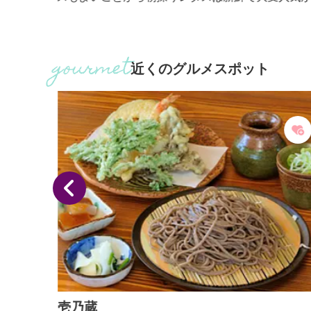
場して
ります。そんな昭和村のレタス畑で収穫を体験し、
や、欧
れたて新鮮レタスを食べてみてください。
四季
整備さ
近くのグルメスポット
、
、サン
壱乃蔵