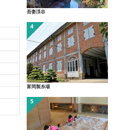
吾妻渓谷
富岡製糸場