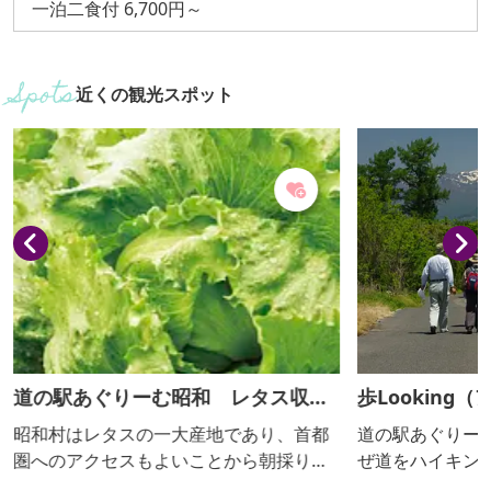
一泊二食付 6,700円～
近くの観光スポット
道の駅あぐりーむ昭和 レタス収穫
歩Looking
体験
昭和村はレタスの一大産地であり、首都
道の駅あぐりー
圏へのアクセスもよいことから朝採りレ
ぜ道をハイキングす
タスは新鮮で大変人気があります。そん
は、高原地帯に