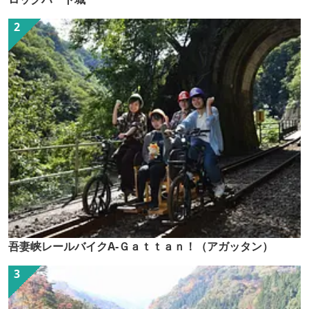
吾妻峡レールバイクA-Ｇａｔｔａｎ！（アガッタン）