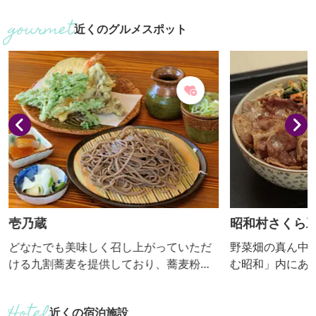
な昭和村のレタス畑で収穫を体験し、と
す限りにそびえ
近くのグルメスポット
れたて新鮮レタスを食べてみてくださ
がら歩いていた
い。
スは2コースあ
お選びいただけ
壱乃蔵
昭和村さくら工
どなたでも美味しく召し上がっていただ
野菜畑の真ん中
ける九割蕎麦を提供しており、蕎麦粉は
む昭和」内にあ
昭和村産の奥利根高原蕎麦を毎日使用す
地グルメのおっ
る分だけ石臼で挽いています。その味は
を使用した焼肉
近くの宿泊施設
絶品で、県内外から多くのリピーターが
駅内には、足湯