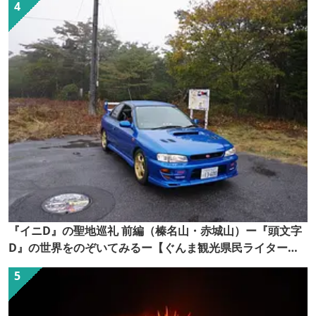
『イニD』の聖地巡礼 前編（榛名山・赤城山）ー『頭文字
D』の世界をのぞいてみるー【ぐんま観光県民ライター
（ぐん記者）】