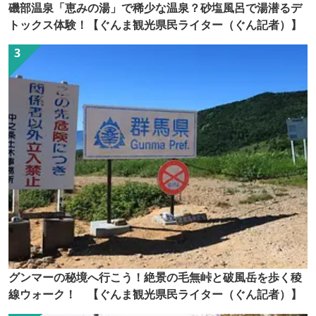
磯部温泉「恵みの湯」で稀少な温泉？砂塩風呂で湯潜るデ
トックス体験！【ぐんま観光県民ライター（ぐん記者）】
グンマーの秘境へ行こう！絶景の毛無峠と破風岳を歩く稜
線ウォーク！ 【ぐんま観光県民ライター（ぐん記者）】