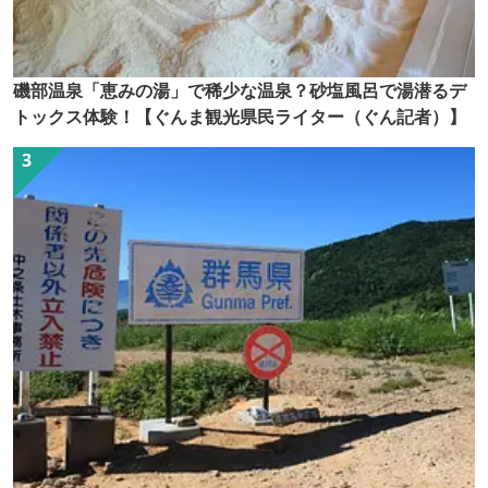
磯部温泉「恵みの湯」で稀少な温泉？砂塩風呂で湯潜るデ
トックス体験！【ぐんま観光県民ライター（ぐん記者）】