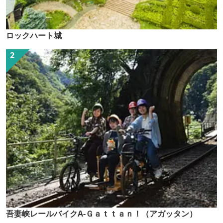
ロックハート城
吾妻峡レールバイクA-Ｇａｔｔａｎ！（アガッタン）