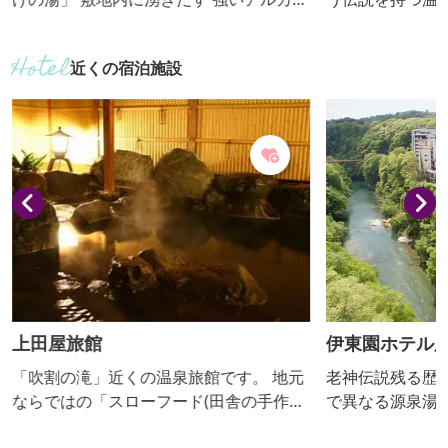
性単純温泉をかけ流しで。 贅沢な公営温
美肌をもたらす
泉です。 お湯の評価で◎。敷地内からph
います。無色透
近くの宿泊施設
9.4のアルカリ泉が毎分400リットル近く
で、ストレスを
湧だします。規模が大きく、しかも衛生
ます。また、弱
に敏感な公営施設で源泉かけ流しは珍し
のように肌の汚
いといえます。杉や桧のムク材をふんだ
落として、なめ
んに使った平屋建てで落ち着いた印象で
年５月には、開
す。吹割の滝から15分、薗原湖から5分
の神様に捧げる
と観光の際にも...
長いヘビを神輿に
上田屋旅館
伊東園ホテル
「吹割の滝」近くの温泉旅館です。 地元
老神伝説残る歴
ならではの「スローフード(田舎の手作り
で異なる源泉湯
料理)」、寛ぎと快眠にこだわったお部
い。