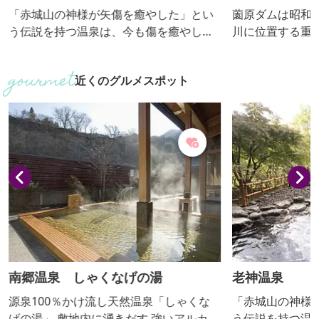
「赤城山の神様が矢傷を癒やした」とい
薗原ダムは昭和4
う伝説を持つ温泉は、今も傷を癒やして
川に位置する重
美肌をもたらす温泉として愛され続けて
国土交通省が管
います。無色透明のやわらかな単純温泉
してゲート設備
近くのグルメスポット
で、ストレスを解放してリラックスでき
がダム下流に張
ます。また、弱アルカリ性で、せっけん
ゲートからの放
のように肌の汚れや古い角質をやさしく
水が流れる「ス
落として、なめらかな肌へ導きます。 毎
となります。薗
年５月には、開湯伝説にちなんで赤城山
の名所として賑
の神様に捧げる「大蛇まつり」を開催。
メラルドグリー
長いヘビを神輿に見立てて練り歩く...
南郷温泉 しゃくなげの湯
老神温泉
源泉100％かけ流し天然温泉「しゃくな
「赤城山の神様
げの湯」 敷地内に湧きだす 強いアルカリ
う伝説を持つ温