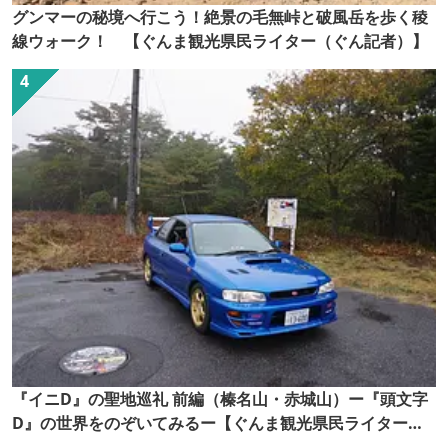
グンマーの秘境へ行こう！絶景の毛無峠と破風岳を歩く稜
線ウォーク！ 【ぐんま観光県民ライター（ぐん記者）】
『イニD』の聖地巡礼 前編（榛名山・赤城山）ー『頭文字
D』の世界をのぞいてみるー【ぐんま観光県民ライター
（ぐん記者）】