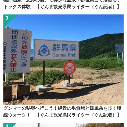
トックス体験！【ぐんま観光県民ライター（ぐん記者）】
グンマーの秘境へ行こう！絶景の毛無峠と破風岳を歩く稜
線ウォーク！ 【ぐんま観光県民ライター（ぐん記者）】