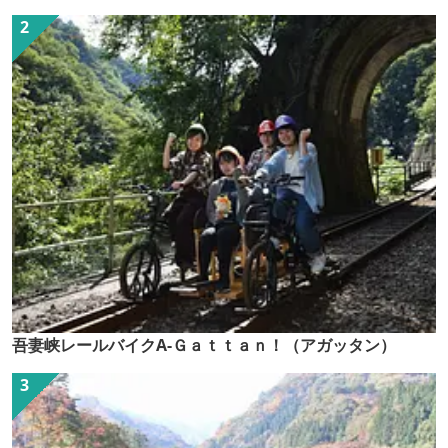
吾妻峡レールバイクA-Ｇａｔｔａｎ！（アガッタン）