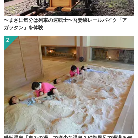
〜まさに気分は列車の運転士〜吾妻峡レールバイク「ア
ガッタン」を体験
磯部温泉「恵みの湯」で稀少な温泉？砂塩風呂で湯潜るデ