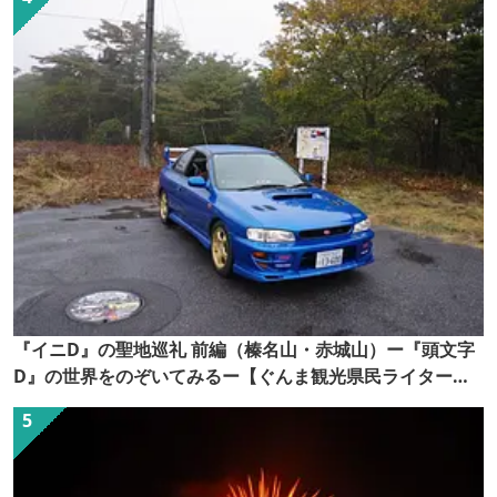
『イニD』の聖地巡礼 前編（榛名山・赤城山）ー『頭文字
D』の世界をのぞいてみるー【ぐんま観光県民ライター
（ぐん記者）】