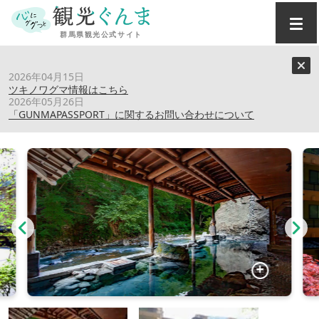
トップ
›
スポット
›
四万やまぐち館
2026年04月15日
ツキノワグマ情報はこちら
2026年05月26日
四万やまぐち館
「GUNMAPASSPORT」に関するお問い合わせについて