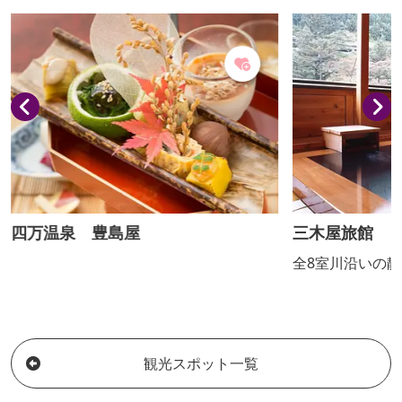
くてホカホカの焼きまんじゅう！食べ歩
げたふっくら柔ら
きにも最適です。 ※不定休
すすめ 湯むし
き 2,900円 
たれ、炭火で焼
仕入れ、当日分だけ
休 メニュー...
四万温泉 豊島屋
三木屋旅館
全8室川沿いの
観光スポット一覧