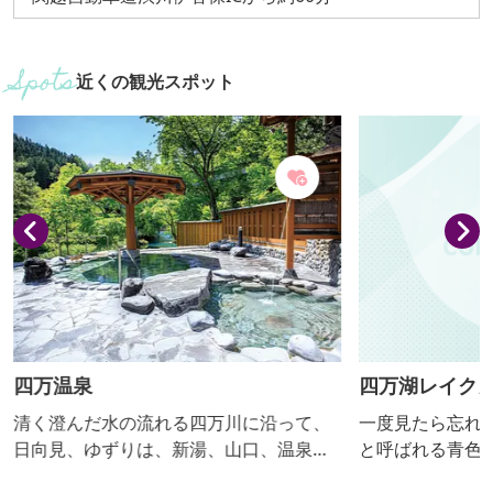
近くの観光スポット
四万温泉
四万湖レイク
清く澄んだ水の流れる四万川に沿って、
一度見たら忘れ
日向見、ゆずりは、新湯、山口、温泉口
と呼ばれる青色
と５つの地区が細長く連なる温泉街。 古
がらの散策も楽