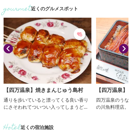
くから湯治場として栄えてきた四万温泉
の湖面散策は湖
近くのグルメスポット
には、「四万（よんまん）の病に効く温
れる事ができま
泉」ということからこの名がついた、と
の言い伝えがあります。 肌に吸い付くよ
うな湯の特徴は、炭酸水素塩泉、硫化塩
泉、硫黄泉を併せ持つ「三大美人泉
質」。クレンジング、デトックス、保湿
が期待できる「美肌の湯」として高く...
【四万温泉】焼きまんじゅう島村
【四万温泉】
ない
通りを歩いていると漂ってくる良い香り
四万温泉のうな
にさそわれてついつい入ってしまうどこ
の川魚料理店。
か懐かしいお店です。 焼きまんじゅう
児玉清さんが愛
1串 300円 昔ながらの甘辛味噌ダレを
「吉兆」で修業
近くの宿泊施設
たっぷり塗って炭火で焼き上げる香ばし
お店自慢の鰻は