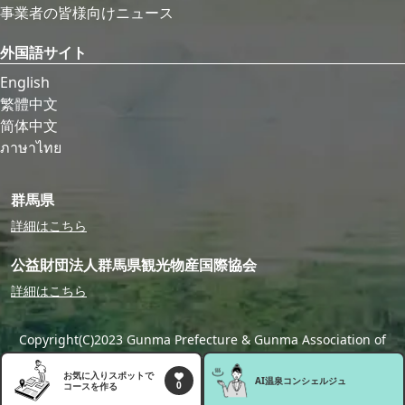
事業者の皆様向けニュース
外国語サイト
English
繁體中文
简体中文
ภาษาไทย
群馬県
詳細はこちら
公益財団法人群馬県観光物産国際協会
詳細はこちら
Copyright(C)2023 Gunma Prefecture & Gunma Association of
Tourism,Local Products & International Exchange
お気に入りスポットで
AI温泉
コンシェルジュ
0
コースを作る